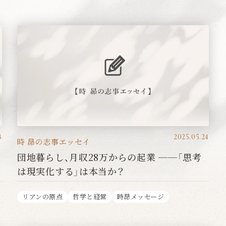
8
2025.05.24
時 昴の志事エッセイ
団地暮らし、月収28万からの起業 ──「思考
は現実化する」は本当か？
リアンの原点
哲学と経営
時昴メッセージ