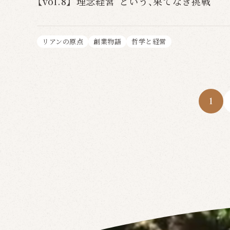
【vol.8】“理念経営”という、果てなき挑戦
リアンの原点
創業物語
哲学と経営
1