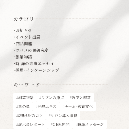
カテゴリ
お知らせ
イベント出展
商品関連
ツバメの巣研究室
創業物語
時 昴の志事エッセイ
採用・インターンシップ
キーワード
創業物語
リアンの原点
哲学と経営
燕の巣
発酵エキス
チーム・教育文化
店販UPのコツ
サロン導入事例
展示会レポート
OEM開発
時昴メッセージ