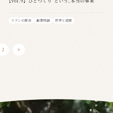
【vol.9】“ひとづくり”という、本当の事業
リアンの原点
創業物語
哲学と経営
2