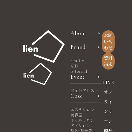
About
お問
い合
Brand
わせ
資料
reality
請求
AID
b-ternal
Event
LINE
展示会アシスタ
オン
Case
ント
ライ
エステサロン
ンサ
美容室
ネイルサロン
ロン
アイサロン
商品
整体・整骨院