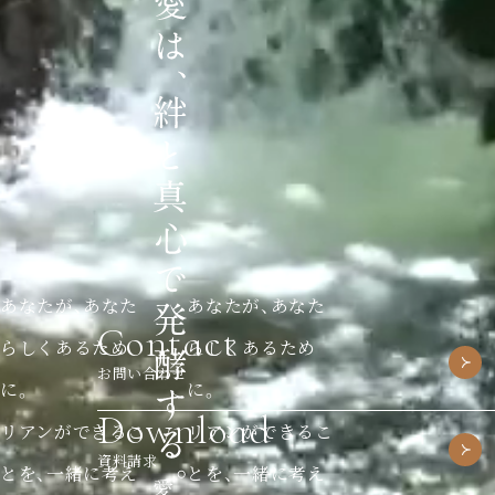
あなたが、あなた
あなたが、あなた
Contact
らしくあるため
らしくあるため
お問い合わせ
に。
に。
Download
リアンができるこ
リアンができるこ
資料請求
とを、一緒に考え
とを、一緒に考え