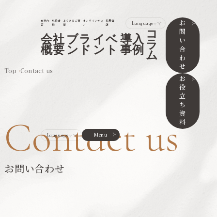
お
事業内
取扱店
よくあるご質
オンラインサロ
採用情
容
舗
問
ン
報
問
コ
会社
ブラ
イベ
導入
い
ラ
概要
ンド
ント
事例
合
ム
わ
せ
Top
Contact us
お
役
立
ち
資
Contact us
料
Menu
お問い合わせ