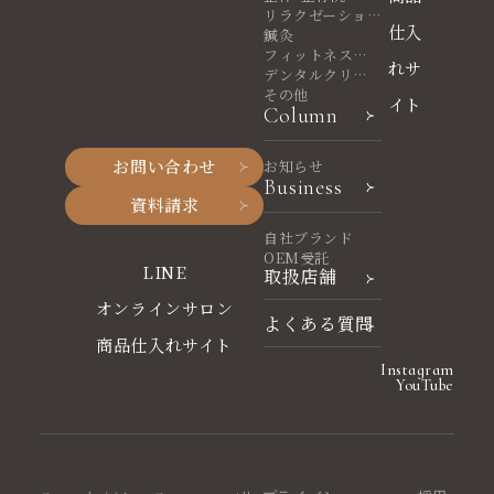
リラクゼーショ
仕入
ンサロン
鍼灸
フィットネスヨ
れサ
ガ
デンタルクリニ
ック
その他
イト
Column
お問い合わせ
お知らせ
Business
資料請求
自社ブランド
OEM受託
LINE
取扱店舗
オンラインサロン
よくある質問
商品仕入れサイト
Instagram
YouTube