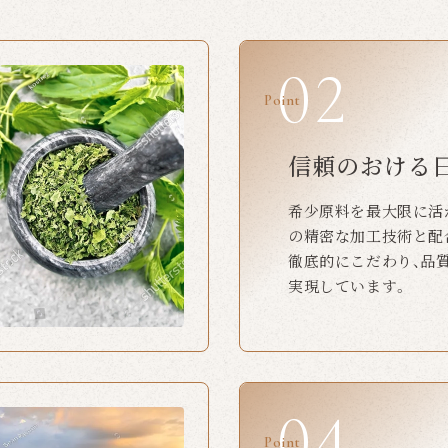
Point
信頼のおける
希少原料を最大限に活
の精密な加工技術と配
徹底的にこだわり、品
実現しています。
Point