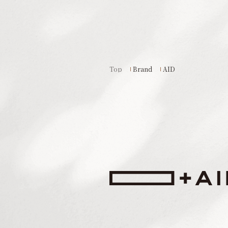
Top
Brand
AID