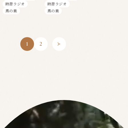
育て哲学
行者”アナツバ
時昴ラジオ
時昴ラジオ
メのリズムと哲
燕の巣
燕の巣
学
1
2