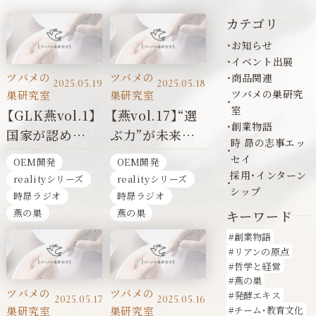
カテゴリ
お知らせ
イベント出展
ツバメの
ツバメの
商品関連
2025.05.19
2025.05.18
ツバメの巣研究
巣研究室
巣研究室
室
【GLK燕vol.1】
【燕vol.17】“選
創業物語
国家が認め
ぶ力”が未来を
時 昴の志事エッ
た“本物のツバ
変える──ツバ
セイ
OEM開発
OEM開発
メの
メの巣シリー
採用・インターン
realityシリーズ
realityシリーズ
シップ
巣”──Glyken
ズ 【完】
時昴ラジオ
時昴ラジオ
という選択
燕の巣
燕の巣
キーワード
創業物語
リアンの原点
哲学と経営
燕の巣
ツバメの
ツバメの
発酵エキス
2025.05.17
2025.05.16
巣研究室
巣研究室
チーム・教育文化