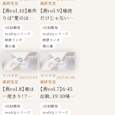
巣研究室
巣研究室
【燕vol.10】巣作
【燕vol.9】唾液
りは“愛のはじ
だけじゃない！？
まり” ──ツバ
──ツバメの巣
OEM開発
OEM開発
メが教えてくれ
に宿る“生きた
realityシリーズ
realityシリーズ
る信頼と覚悟の
素材”の秘密
時昴ラジオ
時昴ラジオ
カタチ
燕の巣
燕の巣
ツバメの
ツバメの
2025.05.09
2025.05.08
巣研究室
巣研究室
【燕vol.8】巣は
【燕vol.7】6:45
一度きり！？
出勤、19:30帰
──アナツバメ
宅！？ ──空を
OEM開発
OEM開発
の“潔すぎる”子
飛ぶ“六和敬の
realityシリーズ
realityシリーズ