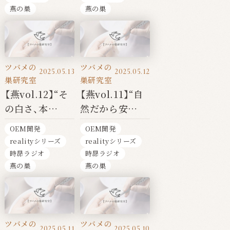
テイン”の真実
燕の巣
燕の巣
ツバメの
ツバメの
2025.05.13
2025.05.12
巣研究室
巣研究室
【燕vol.12】“そ
【燕vol.11】“自
の白さ、本
然だから安
物？”──白すぎ
全”は幻想？──
OEM開発
OEM開発
る・赤すぎるツ
洞窟型ツバメの
realityシリーズ
realityシリーズ
バメの巣に潜む
巣にひそむリス
時昴ラジオ
時昴ラジオ
加工と偽装のリ
クと倫理的選択
燕の巣
燕の巣
スク
ツバメの
ツバメの
2025.05.11
2025.05.10