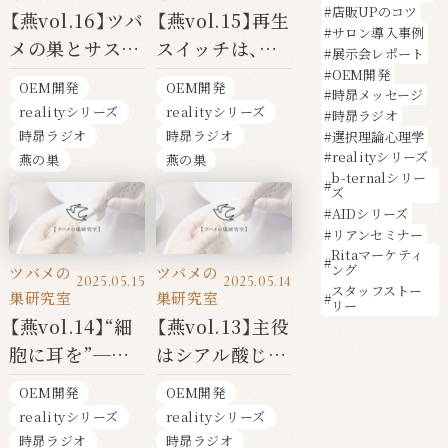
店販UPのコツ
【燕vol.16】ツバ
【燕vol.15】再生
サロン導入事例
メの巣とサステ
スイッチは、あ
展示会レポート
ナビリティ──
なたの中にあ
OEM開発
OEM開発
OEM開発
時昴メッセージ
自然と共に生き
る"──EGFが
realityシリーズ
realityシリーズ
時昴ラジオ
る未来
目覚めさせる美
時昴ラジオ
時昴ラジオ
選択理論心理学
と修復の力
realityシリーズ
燕の巣
燕の巣
b-ternalシリー
ズ
AIDシリーズ
リアンセミナー
Ritaマーケティ
ング
ツバメの
ツバメの
2025.05.15
2025.05.14
スタッフストー
巣研究室
巣研究室
リー
【燕vol.14】“細
【燕vol.13】主役
胞に耳を”──
はシアル酸じゃ
糖鎖が導く、美
ない？──美容
OEM開発
OEM開発
容と免疫の新常
と健康を支え
realityシリーズ
realityシリーズ
識
る“グリコプロ
時昴ラジオ
時昴ラジオ