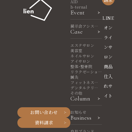
AID
b-ternal
Event
LINE
展示会アシスタ
オン
Case
ント
ライ
エステサロン
ンサ
美容室
ネイルサロン
ロン
アイサロン
商品
整体・整骨院
リラクゼーショ
仕入
ンサロン
鍼灸
フィットネスヨ
れサ
ガ
デンタルクリニ
ック
その他
イト
Column
お問い合わせ
お知らせ
Business
資料請求
自社ブランド