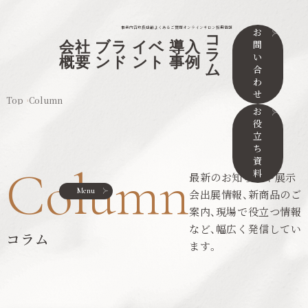
事業内容
取扱店舗
よくあるご質問
オンラインサロン
採用情報
お
コ
問
会社
ブラ
イベ
導入
ラ
い
概要
ンド
ント
事例
ム
合
わ
せ
Top
Column
お
役
立
ち
資
Column
料
最新のお知らせや展示
Menu
会出展情報、新商品のご
案内、現場で役立つ情報
など、幅広く発信してい
コラム
ます。