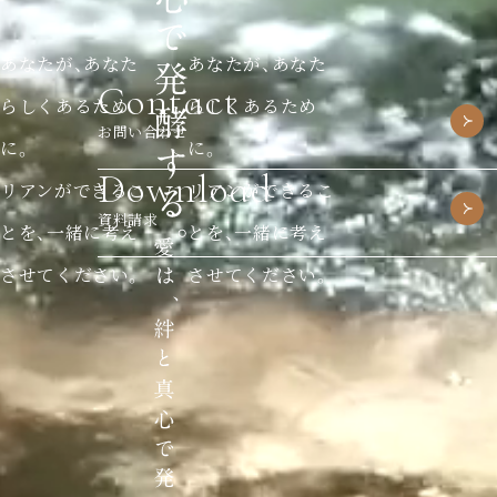
あなたが、あなた
あなたが、あなた
Contact
らしくあるため
らしくあるため
お問い合わせ
に。
に。
Download
リアンができるこ
リアンができるこ
資料請求
とを、一緒に考え
とを、一緒に考え
させてください。
させてください。