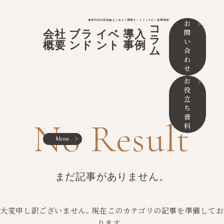
事業内容
取扱店舗
よくあるご質問
オンラインサロン
採用情報
お
コ
問
会社
ブラ
イベ
導入
ラ
い
概要
ンド
ント
事例
ム
合
わ
せ
お
役
立
ち
資
No Result
料
Menu
まだ記事がありません。
大変申し訳ございません。現在このカテゴリの記事を準備してお
ります。