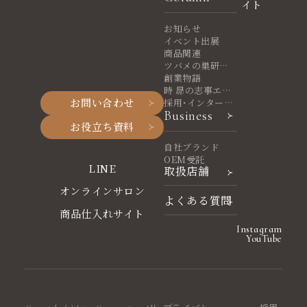
イト
お知らせ
イベント出展
商品関連
ツバメの巣研究
室
創業物語
時 昴の志事エッ
お問い合わせ
セイ
採用・インターン
Business
シップ
お役立ち資料
自社ブランド
OEM受託
LINE
取扱店舗
オンラインサロン
よくある質問
商品仕入れサイト
Instagram
YouTube