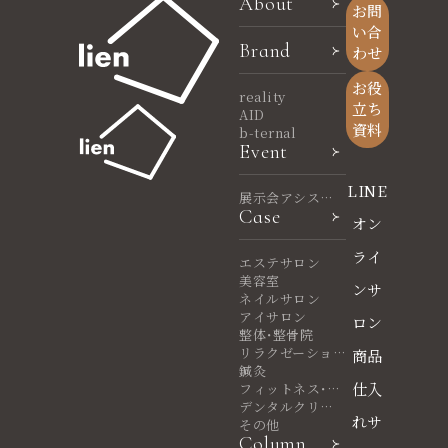
About
お問
い合
Brand
わせ
お役
reality
立ち
AID
資料
b-ternal
Event
LINE
展示会アシスタ
Case
ント
オン
ライ
エステサロン
美容室
ンサ
ネイルサロン
アイサロン
ロン
整体・整骨院
リラクゼーショ
商品
ンサロン
鍼灸
仕入
フィットネス・ヨ
ガ
デンタルクリニ
れサ
ック
その他
Column