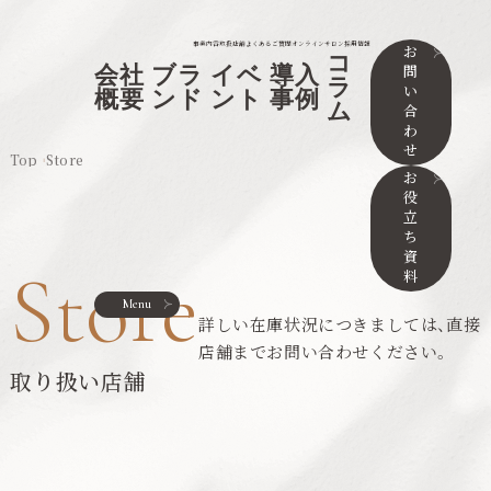
事業内容
取扱店舗
よくあるご質問
オンラインサロン
採用情報
お
コ
問
会社
ブラ
イベ
導入
ラ
い
概要
ンド
ント
事例
ム
合
わ
せ
Top
Store
お
役
立
ち
資
Store
料
Menu
詳しい在庫状況につきましては、直接
店舗までお問い合わせください。
取り扱い店舗