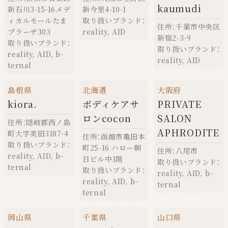
kaumudi
新石川3-15-16メデ
新今里4-10-1
ィカルモールたま
取り扱いブランド：
住所：千葉市中央区
プラーザ303
reality
,
AID
新宿2-3-9
取り扱いブランド：
取り扱いブランド：
reality
,
AID
,
b-
reality
,
AID
ternal
島根県
北海道
大阪府
kiora.
ボディケアサ
PRIVATE
ロンcocon
SALON
住所：隠岐郡西ノ島
APHRODITE
町大字美田3187-4
住所：函館市亀田本
取り扱いブランド：
町25-16 ハロー朝
住所：八尾市
reality
,
AID
,
b-
日ビル中1階
取り扱いブランド：
ternal
取り扱いブランド：
reality
,
AID
,
b-
reality
,
AID
,
b-
ternal
ternal
岡山県
千葉県
山口県