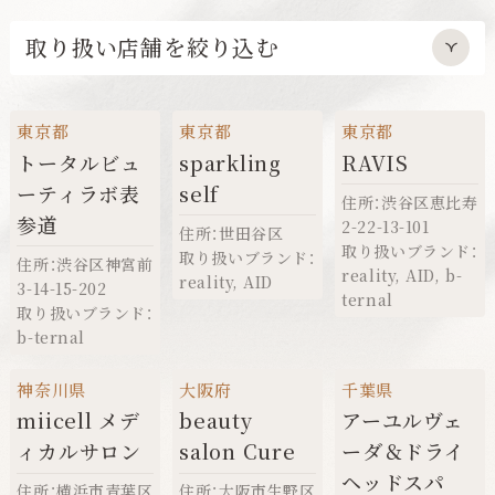
取り扱い店舗を絞り込む
東京都
東京都
東京都
トータルビュ
sparkling
RAVIS
ーティラボ表
self
住所：渋谷区恵比寿
参道
2-22-13-101
住所：世田谷区
取り扱いブランド：
取り扱いブランド：
住所：渋谷区神宮前
reality
,
AID
,
b-
reality
,
AID
3-14-15-202
ternal
取り扱いブランド：
b-ternal
神奈川県
大阪府
千葉県
miicell メデ
beauty
アーユルヴェ
ィカルサロン
salon Cure
ーダ＆ドライ
ヘッドスパ
住所：横浜市青葉区
住所：大阪市生野区