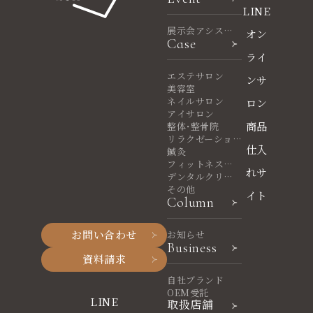
LINE
展示会アシスタ
オン
Case
ント
ライ
エステサロン
ンサ
美容室
ネイルサロン
ロン
アイサロン
商品
整体・整骨院
リラクゼーショ
仕入
ンサロン
鍼灸
フィットネスヨ
れサ
ガ
デンタルクリニ
ック
その他
イト
Column
お問い合わせ
お知らせ
Business
資料請求
自社ブランド
OEM受託
LINE
取扱店舗