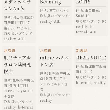
メディカルサ
Beaming
LOTIS
ロンAm's
住所：旭市ロ758-1
住所：山口市嘉川
取り扱いブランド：
5036-10
住所：岡山市北区野
reality
,
AID
取り扱いブランド：
田屋町1丁目1-17
reality
,
b-
第2セイワビル3F
ternal
,
AID
取り扱いブランド：
reality
,
AID
北海道
北海道
新潟県
肌リチュアル
infine ハミル
REAL VOICE
サロン葉舞札
トン店
住所：新発田市諏訪
幌店
町1－2－7
住所：札幌市中央区
取り扱いブランド：
南1条西15丁目ホ
住所：札幌市中央区
b-ternal
,
reality
テルハミルトン３
南1条西11丁目1-
階
311マーシィM１ビ
取り扱いブランド：
ル２階
reality
取り扱いブランド：
reality
,
b-ternal