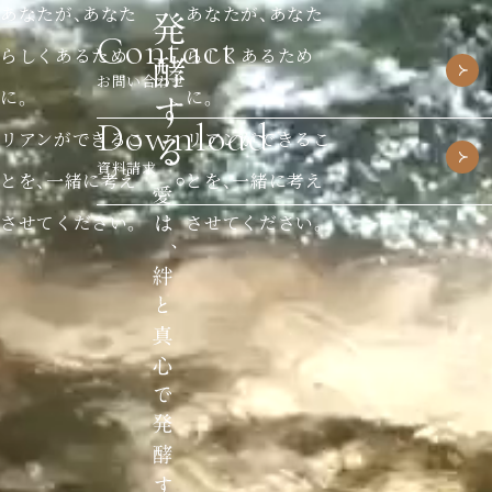
あなたが、あなた
あなたが、あなた
Contact
らしくあるため
らしくあるため
お問い合わせ
に。
に。
Download
リアンができるこ
リアンができるこ
資料請求
とを、一緒に考え
とを、一緒に考え
させてください。
させてください。