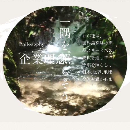
わが社は、
世界最高峰の商
Philosophy
品とサービスの
企業理念
提供を通して
一隅を照らし 、
日本、世界、地球
全体を輝かせま
す。