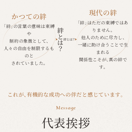
現代の絆
かつての絆
「絆」はただの束縛ではあ
「絆」の言葉の意味は束縛
りません。
や
他人のために尽力し、
制約の象徴として、
一緒に助け合うことで生
人々の自由を制限するも
まれる
のと
関係性こそが、真の絆で
されていました。
す。
これが、有機的な成功への伴だと感じています。
Message
代表挨拶