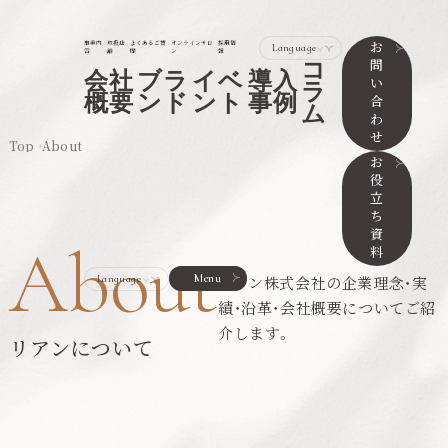
お
事業内
取扱店
よくあるご質
オンラインサロ
採用情
容
舗
問
ン
報
問
コ
会社
ブラ
イベ
導入
い
ラ
概要
ンド
ント
事例
合
ム
わ
せ
Top
About
お
役
立
ち
資
About
料
Menu
リアン株式会社の企業理念・実
績・沿革・会社概要についてご紹
介します。
リアンについて