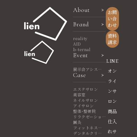
About
お問
い合
Brand
わせ
資料
reality
請求
AID
b-ternal
Event
LINE
展示会アシスタ
オン
Case
ント
ライ
エステサロン
ンサ
美容室
ネイルサロン
ロン
アイサロン
商品
整体・整骨院
リラクゼーショ
仕入
ンサロン
鍼灸
フィットネスヨ
れサ
ガ
デンタルクリニ