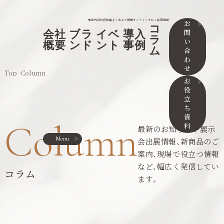
事業内容
取扱店舗
よくあるご質問
オンラインサロン
採用情報
お
コ
問
会社
ブラ
イベ
導入
ラ
い
概要
ンド
ント
事例
ム
合
わ
せ
Top
Column
お
役
立
ち
資
Column
料
最新のお知らせや展示
Menu
会出展情報、新商品のご
案内、現場で役立つ情報
など、幅広く発信してい
コラム
ます。