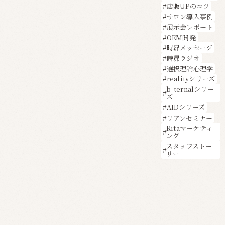
店販UPのコツ
サロン導入事例
展示会レポート
OEM開発
時昴メッセージ
時昴ラジオ
選択理論心理学
realityシリーズ
b-ternalシリー
ズ
AIDシリーズ
リアンセミナー
Ritaマーケティ
ング
スタッフストー
リー