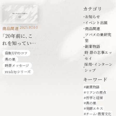
カテゴリ
お知らせ
イベント出展
2025.07.03
商品関連
商品関連
ツバメの巣研究
「20年前に、こ
室
れを知っていた
創業物語
ら…」
時 昴の志事エッ
店販UPのコツ
セイ
燕の巣
採用・インターン
時昴メッセージ
シップ
realityシリーズ
キーワード
創業物語
リアンの原点
哲学と経営
燕の巣
発酵エキス
チーム・教育文化