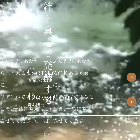
あなたが、あなた
あなたが、あなた
Contact
らしくあるため
らしくあるため
お問い合わせ
に。
に。
Download
リアンができるこ
リアンができるこ
資料請求
とを、一緒に考え
とを、一緒に考え
させてください。
させてください。