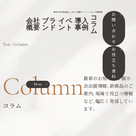
事業内容
取扱店舗
よくあるご質問
オンラインサロン
採用情報
お
コ
問
会社
ブラ
イベ
導入
ラ
い
概要
ンド
ント
事例
ム
合
わ
せ
Top
Column
お
役
立
ち
資
Column
料
最新のお知らせや展示
Menu
会出展情報、新商品のご
案内、現場で役立つ情報
など、幅広く発信してい
コラム
ます。