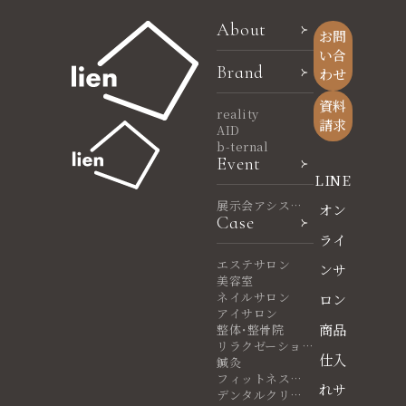
About
お問
い合
Brand
わせ
資料
reality
請求
AID
b-ternal
Event
LINE
展示会アシスタ
オン
Case
ント
ライ
エステサロン
ンサ
美容室
ネイルサロン
ロン
アイサロン
商品
整体・整骨院
リラクゼーショ
仕入
ンサロン
鍼灸
フィットネスヨ
れサ
ガ
デンタルクリニ