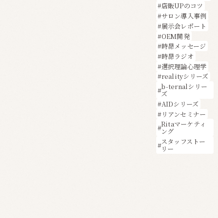
店販UPのコツ
サロン導入事例
展示会レポート
OEM開発
時昴メッセージ
時昴ラジオ
選択理論心理学
realityシリーズ
b-ternalシリー
ズ
AIDシリーズ
リアンセミナー
Ritaマーケティ
ング
スタッフストー
リー