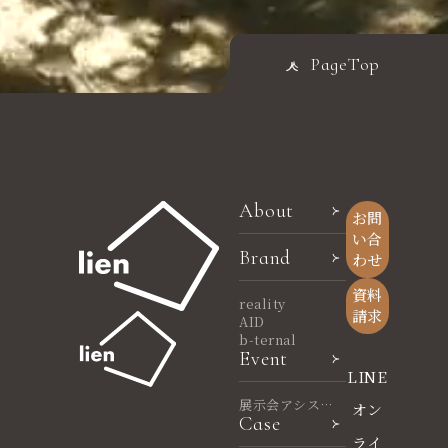
PageTop
About
お問
い合
Brand
わせ
資料
reality
請求
AID
b-ternal
Event
LINE
展示会アシスタ
オン
Case
ント
ライ