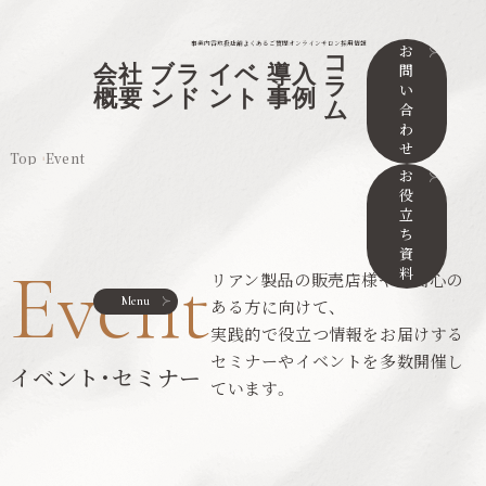
事業内容
取扱店舗
よくあるご質問
オンラインサロン
採用情報
お
コ
問
会社
ブラ
イベ
導入
ラ
い
概要
ンド
ント
事例
ム
合
わ
せ
Top
Event
お
役
立
ち
資
Event
料
リアン製品の販売店様やご関心の
Menu
ある方に向けて、
実践的で役立つ情報をお届けする
セミナーやイベントを多数開催し
イベント・セミナー
ています。