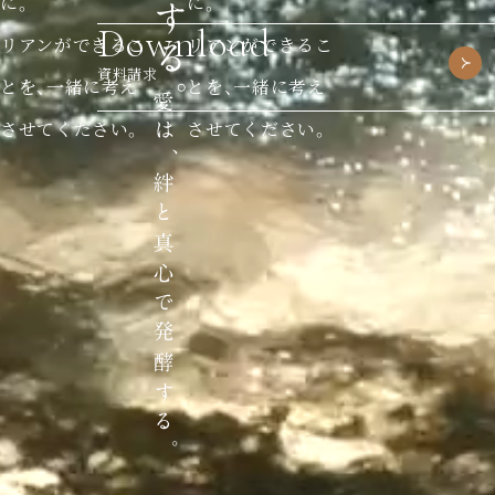
に。
に。
Download
リアンができるこ
リアンができるこ
資料請求
とを、一緒に考え
とを、一緒に考え
させてください。
させてください。