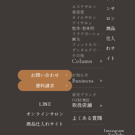
エステサロン
ンサ
美容室
ネイルサロン
ロン
アイサロン
商品
整体・整骨院
リラクゼーショ
仕入
ンサロン
鍼灸
フィットネスヨ
れサ
ガ
デンタルクリニ
ック
その他
イト
Column
お問い合わせ
お知らせ
Business
資料請求
自社ブランド
OEM受託
LINE
取扱店舗
オンラインサロン
よくある質問
商品仕入れサイト
Instagram
YouTube