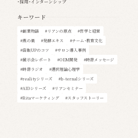
採用・インターンシップ
キーワード
創業物語
リアンの原点
哲学と経営
燕の巣
発酵エキス
チーム・教育文化
店販UPのコツ
サロン導入事例
展示会レポート
OEM開発
時昴メッセージ
時昴ラジオ
選択理論心理学
realityシリーズ
b-ternalシリーズ
AIDシリーズ
リアンセミナー
Ritaマーケティング
スタッフストーリー