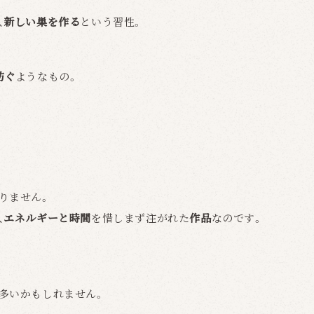
、
新しい巣を作る
という習性。
紡ぐ
ようなもの。
りません。
、
エネルギーと時間
を惜しまず注がれた
作品
なのです。
多いかもしれません。