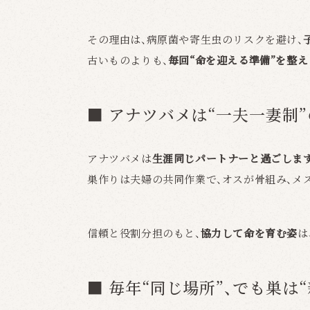
その理由は、病原菌や寄生虫のリスクを避け、
古いものよりも、
毎回“命を迎える準備”を整え
■ アナツバメは“一夫一妻制
アナツバメは
生涯同じパートナーと過ごしま
巣作りは夫婦の共同作業で、オスが骨組み、メ
信頼と役割分担のもと、
協力して命を育む姿
は
■ 毎年“同じ場所”、でも巣は“