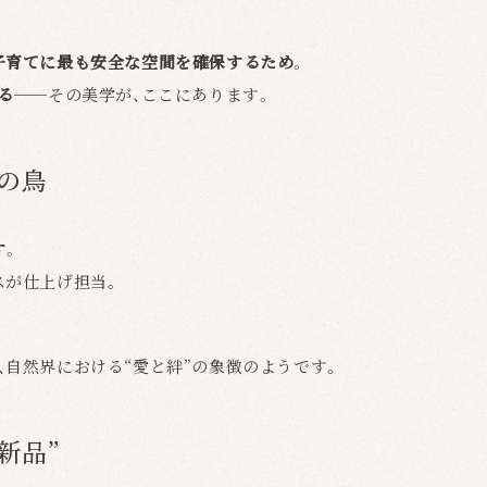
子育てに最も安全な空間を確保するため
。
る
──その美学が、ここにあります。
”の鳥
す
。
スが仕上げ担当。
、自然界における“愛と絆”の象徴のようです。
新品”