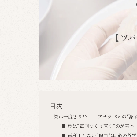
目次
巣は一度きり！？──アナツバメの“潔
■ 巣は“毎回つくり直す”のが基本
■ 再利用しない“理由”は、命の哲学