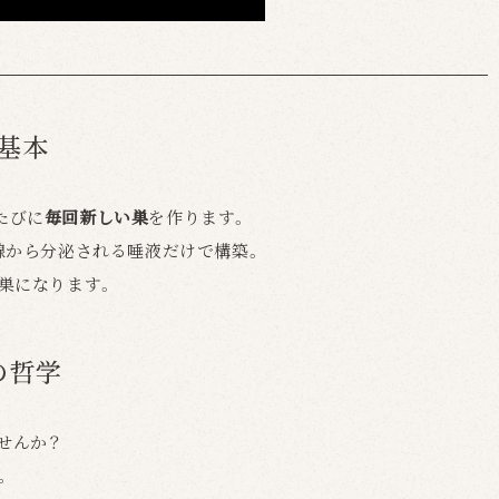
が基本
のたびに
毎回新しい巣
を作ります。
腺から分泌される唾液だけで構築。
巣になります。
の哲学
せんか？
。