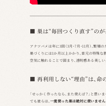
■ 巣は“毎回つくり直す”の
アナツバメは年に3回（3月・7月・11月）、繁殖
巣づくりには1か月以上かかり、首元の特殊な
空気に触れることで固まり、透明感ある美しい
■ 再利用しない“理由”は、命
「せっかく作ったなら、また使えば？」と思いま
でも彼らは、
一度使った巣は絶対に使いません