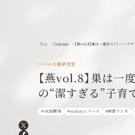
Top
Column
【燕vol.8】巣は一度きり！？ ──
ツバメの巣研究室
【燕vol.8】巣は
の“潔すぎる”子育
OEM開発
realityシリーズ
時昴ラジオ