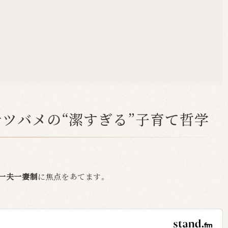
ナツバメの“潔すぎる”子育て哲学
一夫一妻制
に焦点をあてます。