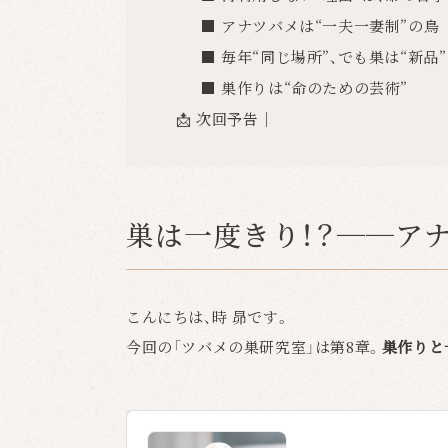
■ アナツバメは“一夫一妻制”の鳥
■ 毎年“同じ場所”、でも巣は“新品”
■ 巣作りは“命のための芸術”
📩 次回予告｜
巣は一度きり！？──ア
こんにちは、時 昴です。
今回の「ツバメの巣研究室」は第8章。
巣作りと