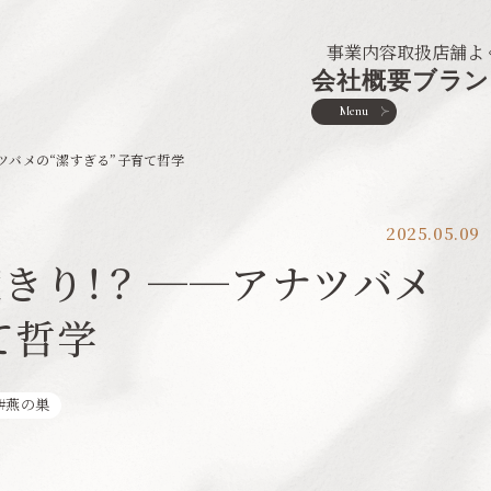
事業内容
取扱店舗
よ
会社概要
ブラン
Menu
アナツバメの“潔すぎる”子育て哲学
2025.05.09
一度きり！？ ──アナツバメ
て哲学
燕の巣