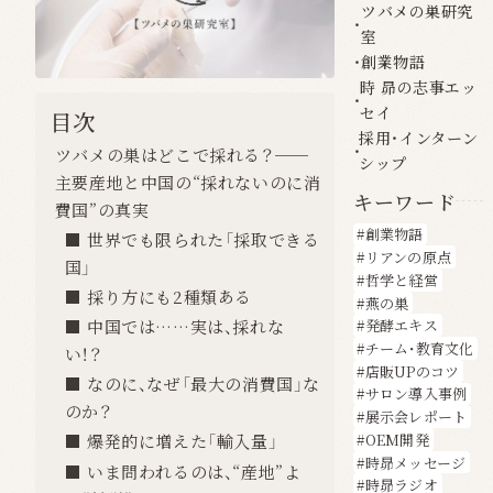
ツバメの巣研究
室
創業物語
時 昴の志事エッ
セイ
目次
採用・インターン
ツバメの巣はどこで採れる？──
シップ
主要産地と中国の“採れないのに消
キーワード
費国”の真実
創業物語
■ 世界でも限られた「採取できる
リアンの原点
国」
哲学と経営
■ 採り方にも2種類ある
燕の巣
■ 中国では……実は、採れな
発酵エキス
チーム・教育文化
い！？
店販UPのコツ
■ なのに、なぜ「最大の消費国」な
サロン導入事例
のか？
展示会レポート
OEM開発
■ 爆発的に増えた「輸入量」
時昴メッセージ
■ いま問われるのは、“産地”よ
時昴ラジオ