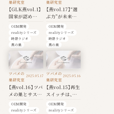
巣研究室
巣研究室
【GLK燕vol.1】
【燕vol.17】“選
国家が認め
ぶ力”が未来を
た“本物のツバ
変える──ツバ
OEM開発
OEM開発
メの
メの巣シリー
realityシリーズ
realityシリーズ
巣”──Glyken
ズ 【完】
時昴ラジオ
時昴ラジオ
という選択
燕の巣
燕の巣
ツバメの
ツバメの
2025.05.17
2025.05.16
巣研究室
巣研究室
【燕vol.16】ツバ
【燕vol.15】再生
メの巣とサステ
スイッチは、あ
ナビリティ──
なたの中にあ
OEM開発
OEM開発
自然と共に生き
る"──EGFが
realityシリーズ
realityシリーズ