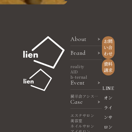
About
お問
い合
Brand
わせ
資料
reality
請求
AID
b-ternal
Event
LINE
展示会アシスタ
オン
Case
ント
ライ
エステサロン
ンサ
美容室
ネイルサロン
ロン
アイサロン