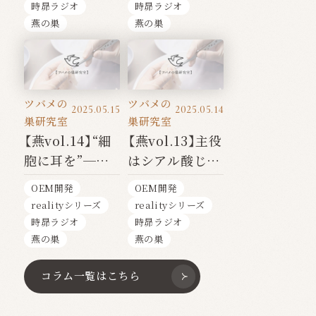
る未来
目覚めさせる美
時昴ラジオ
時昴ラジオ
と修復の力
燕の巣
燕の巣
ツバメの
ツバメの
2025.05.15
2025.05.14
巣研究室
巣研究室
【燕vol.14】“細
【燕vol.13】主役
胞に耳を”──
はシアル酸じゃ
糖鎖が導く、美
ない？──美容
OEM開発
OEM開発
容と免疫の新常
と健康を支え
realityシリーズ
realityシリーズ
識
る“グリコプロ
時昴ラジオ
時昴ラジオ
テイン”の真実
燕の巣
燕の巣
コラム一覧はこちら