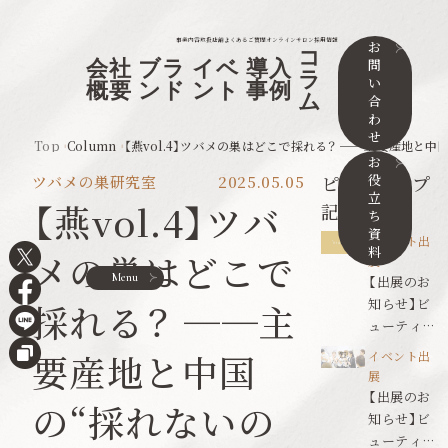
事業内容
取扱店舗
よくあるご質問
オンラインサロン
採用情報
お
コ
問
会社
ブラ
イベ
導入
ラ
い
概要
ンド
ント
事例
ム
合
わ
せ
Top
Column
【燕vol.4】ツバメの巣はどこで採れる？ ──主要産地と
お
役
ピックアップ
ツバメの巣研究室
2025.05.05
立
【燕vol.4】ツバ
記事
ち
資
イベント出
料
メの巣はどこで
展
Menu
【出展のお
知らせ】ビ
採れる？ ──主
ューティワ
ールドジャ
要産地と中国
イベント出
パン東京
展
【出展のお
の“採れないの
知らせ】ビ
ューティワ