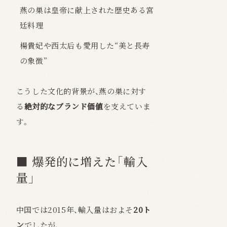
燕の巣は皇帝に献上された歴史ある宮
廷料理
楊貴妃や西太后も愛用した“美と長寿
の象徴”
こうした文化的背景が、燕の巣に対す
る
絶対的なブランド価値
を支えていま
す。
■ 爆発的に増えた「輸入
量」
中国では2015年、輸入量はおよそ
20ト
ン
でしたが、