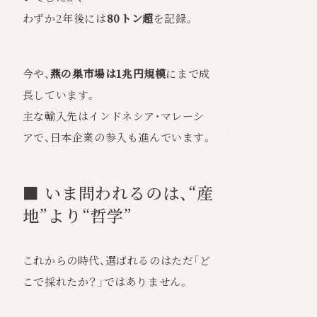
わずか2年後には
80トン超
を記録。
今や、
燕の巣市場は1兆円規模
にまで成
長しています。
主な輸入先はインドネシア・マレーシ
アで、日本企業の参入も進んでいます。
■ いま問われるのは、“産
地”より“哲学”
これからの時代、選ばれるのはただ「ど
こで採れたか？」ではありません。