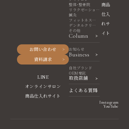
商品
整体・整骨院
リラクゼーショ
仕入
ンサロン
鍼灸
フィットネスヨ
れサ
ガ
デンタルクリニ
ック
その他
イト
Column
お問い合わせ
お知らせ
Business
資料請求
自社ブランド
OEM受託
LINE
取扱店舗
オンラインサロン
よくある質問
商品仕入れサイト
Instagram
YouTube