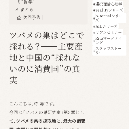
り“哲学”
選択理論心理学
📌 まとめ
realityシリーズ
b-ternalシリー
📩 次回予告｜
ズ
AIDシリーズ
ツバメの巣はどこで
リアンセミナー
Ritaマーケティ
ング
採れる？──主要産
スタッフストー
リー
地と中国の“採れな
いのに消費国”の真
実
こんにちは、時 昴です。
今回は「ツバメの巣研究室」第5章とし
て、
ツバメの巣の採取地
と、
最大の消費