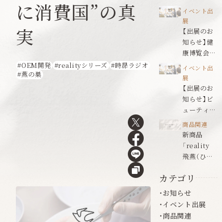
に消費国”の真
ールドジャ
イベント出
パン名古屋
展
実
【出展のお
知らせ】健
康博覧会
2026
OEM開発
realityシリーズ
時昴ラジオ
イベント出
燕の巣
展
【出展のお
知らせ】ビ
ューティワ
ールドジャ
商品関連
パン福岡
新商品
「reality
飛燕（ひえ
ん）」発売の
カテゴリ
お知らせ
お知らせ
イベント出展
商品関連