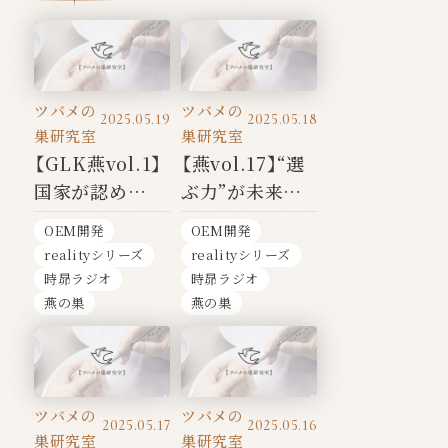
ツバメの
ツバメの
2025.05.19
2025.05.18
巣研究室
巣研究室
【GLK燕vol.1】
【燕vol.17】“選
国家が認め
ぶ力”が未来を
た“本物のツバ
変える──ツバ
OEM開発
OEM開発
メの
メの巣シリー
realityシリーズ
realityシリーズ
巣”──Glyken
ズ 【完】
時昴ラジオ
時昴ラジオ
という選択
燕の巣
燕の巣
ツバメの
ツバメの
2025.05.17
2025.05.16
巣研究室
巣研究室