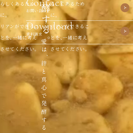
Contact
らしくあるため
らしくあるため
お問い合わせ
に。
に。
Download
リアンができるこ
リアンができるこ
資料請求
とを、一緒に考え
とを、一緒に考え
させてください。
させてください。