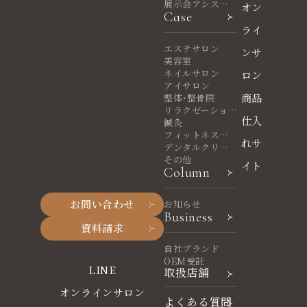
展示会アシスタ
オン
Case
ント
ライ
エステサロン
ンサ
美容室
ネイルサロン
ロン
アイサロン
商品
整体・整骨院
リラクゼーショ
仕入
ンサロン
鍼灸
フィットネスヨ
れサ
ガ
デンタルクリニ
ック
その他
イト
Column
お問い合わせ
お知らせ
Business
資料請求
自社ブランド
OEM受託
LINE
取扱店舗
オンラインサロン
よくある質問