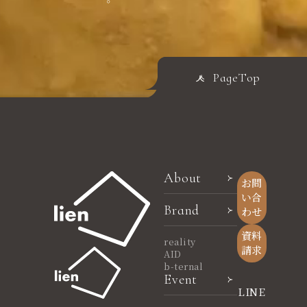
PageTop
About
お問
い合
Brand
わせ
資料
reality
請求
AID
b-ternal
Event
LINE