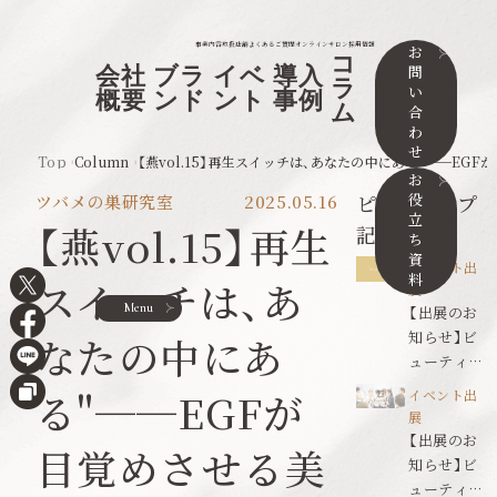
事業内容
取扱店舗
よくあるご質問
オンラインサロン
採用情報
お
コ
問
会社
ブラ
イベ
導入
ラ
い
概要
ンド
ント
事例
ム
合
わ
せ
Top
Column
【燕vol.15】再生スイッチは、あなたの中にある"──EG
お
役
ピックアップ
ツバメの巣研究室
2025.05.16
立
【燕vol.15】再生
記事
ち
資
イベント出
料
スイッチは、あ
展
Menu
【出展のお
知らせ】ビ
なたの中にあ
ューティワ
ールドジャ
る"──EGFが
イベント出
パン東京
展
【出展のお
目覚めさせる美
知らせ】ビ
ューティワ