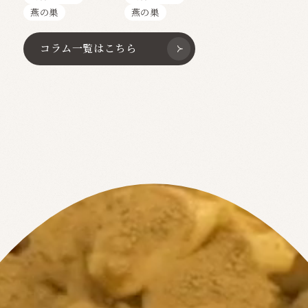
テイン”の真実
燕の巣
燕の巣
コラム一覧はこちら