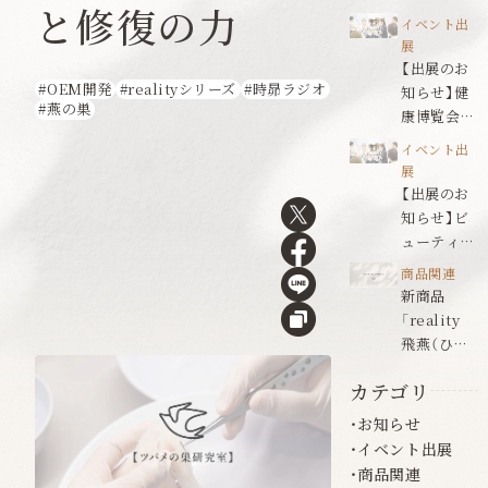
と修復の力
ールドジャ
イベント出
パン名古屋
展
【出展のお
OEM開発
realityシリーズ
時昴ラジオ
知らせ】健
燕の巣
康博覧会
2026
イベント出
展
【出展のお
知らせ】ビ
ューティワ
ールドジャ
商品関連
パン福岡
新商品
「reality
飛燕（ひえ
ん）」発売の
カテゴリ
お知らせ
お知らせ
イベント出展
商品関連