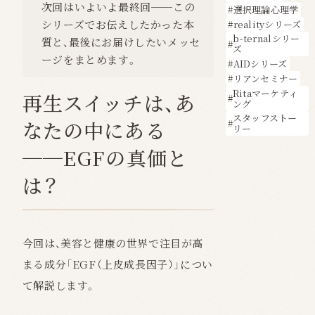
次回はいよいよ最終回──この
選択理論心理学
シリーズでお伝えしたかった本
realityシリーズ
b-ternalシリー
質と、最後にお届けしたいメッセ
ズ
ージをまとめます。
AIDシリーズ
リアンセミナー
Ritaマーケティ
再生スイッチは、あ
ング
スタッフストー
なたの中にある
リー
──EGFの真価と
は？
今回は、美容と健康の世界で注目が高
まる成分「EGF（上皮成長因子）」につい
て解説します。