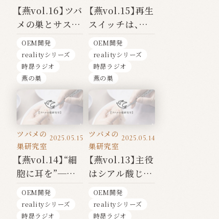
【燕vol.16】ツバ
【燕vol.15】再生
メの巣とサステ
スイッチは、あ
ナビリティ──
なたの中にあ
OEM開発
OEM開発
自然と共に生き
る"──EGFが
realityシリーズ
realityシリーズ
る未来
目覚めさせる美
時昴ラジオ
時昴ラジオ
と修復の力
燕の巣
燕の巣
ツバメの
ツバメの
2025.05.15
2025.05.14
巣研究室
巣研究室
【燕vol.14】“細
【燕vol.13】主役
胞に耳を”──
はシアル酸じゃ
糖鎖が導く、美
ない？──美容
OEM開発
OEM開発
容と免疫の新常
と健康を支え
realityシリーズ
realityシリーズ
識
る“グリコプロ
時昴ラジオ
時昴ラジオ