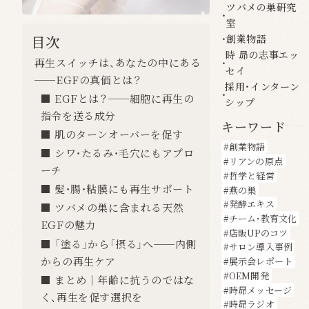
ツバメの巣研究
室
目次
創業物語
時 昴の志事エッ
再生スイッチは、あなたの中にある
セイ
──EGFの真価とは？
採用・インターン
■ EGFとは？──細胞に再生の
シップ
指令を送る成分
キーワード
■ 肌のターンオーバーを促す
創業物語
■ シワ・たるみ・毛穴にもアプロ
リアンの原点
ーチ
哲学と経営
■ 髪・腸・粘膜にも再生サポート
燕の巣
発酵エキス
■ ツバメの巣に含まれる天然
チーム・教育文化
EGFの魅力
店販UPのコツ
■ 「塗る」から「摂る」へ──内側
サロン導入事例
からの再生ケア
展示会レポート
OEM開発
■ まとめ｜年齢に抗うのではな
時昴メッセージ
く、再生を促す選択を
時昴ラジオ