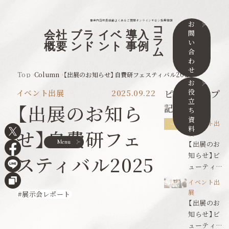
事業内容
取扱店舗
よくあるご質問
オンラインサロン
採用情報
お
コ
問
会社
ブラ
イベ
導入
ラ
い
概要
ンド
ント
事例
ム
合
わ
せ
Top
Column
【出展のお知らせ】自費研フェスティバル2025
お
役
ピックアップ
イベント出展
2025.09.22
立
【出展のお知ら
記事
ち
資
イベント出
料
せ】自費研フェ
展
Menu
【出展のお
知らせ】ビ
スティバル2025
ューティワ
ールドジャ
イベント出
パン東京
展
展示会レポート
【出展のお
知らせ】ビ
ューティワ