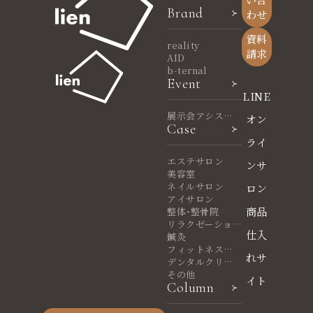
Brand
わせ
資料
reality
請求
AID
b-ternal
Event
LINE
展示会アシスタ
オン
Case
ント
ライ
エステサロン
ンサ
美容室
ネイルサロン
ロン
アイサロン
商品
整体・整骨院
リラクゼーショ
仕入
ンサロン
鍼灸
フィットネスヨ
れサ
ガ
デンタルクリニ
ック
その他
イト
Column