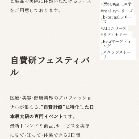
と製品を実際に体感いただけるブース
選択理論心理学
をご用意しております。
realityシリーズ
b-ternalシリー
ズ
AIDシリーズ
リアンセミナー
Ritaマーケティ
ング
スタッフストー
リー
自費研フェスティバ
ル
医療・美容・健康業界のプロフェッショ
ナルが集まる、
“自費診療”に特化した日
本最大級の専門イベント
です。
最新トレンドや商品、サービスを実際
に見て・知って・体験できる3日間！