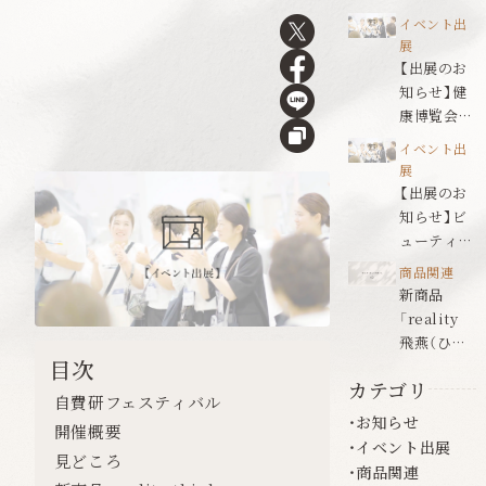
ールドジャ
イベント出
パン名古屋
展
【出展のお
知らせ】健
康博覧会
2026
イベント出
展
【出展のお
知らせ】ビ
ューティワ
ールドジャ
商品関連
パン福岡
新商品
「reality
飛燕（ひえ
目次
ん）」発売の
カテゴリ
お知らせ
自費研フェスティバル
お知らせ
開催概要
イベント出展
見どころ
商品関連