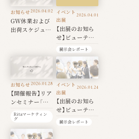
2026.04.02
お知らせ
イベント
2026.04.01
出展
GW休業および
【出展のお知ら
出荷スケジュー
せ】ビューティ
ルのご案内
ワールドジャパ
展示会レポート
ン東京
2026.01.28
お知らせ
イベント
2026.01.24
出展
【開催報告】リア
【出展のお知ら
ンセミナー「伝」
せ】ビューティ
を開催いたしま
Ritaマーケティン
ワールドジャパ
した
グ
展示会レポート
ン名古屋