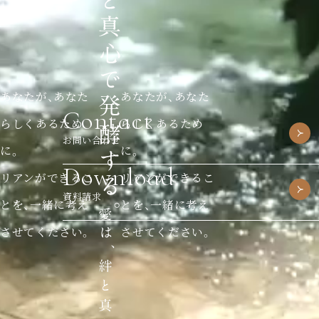
あなたが、あなた
あなたが、あなた
Contact
らしくあるため
らしくあるため
お問い合わせ
に。
に。
Download
リアンができるこ
リアンができるこ
資料請求
とを、一緒に考え
とを、一緒に考え
させてください。
させてください。