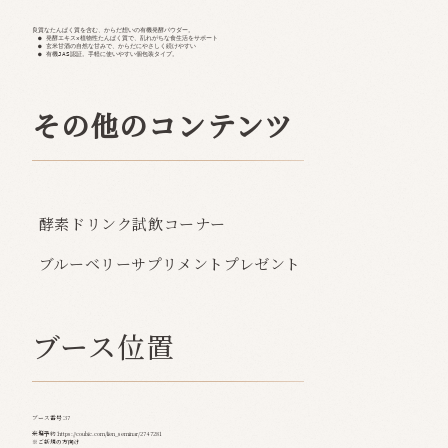
良質なたんぱく質を含む、からだ想いの有機発酵パウダー。

　● 発酵エキス×植物性たんぱく質で、乱れがちな食生活をサポート  

　● 玄米甘酒の自然な甘みで、からだにやさしく続けやすい  

　● 有機JAS認証。手軽に使いやすい個包装タイプ。  
その他のコンテンツ
酵素ドリンク試飲コーナー
ブルーベリーサプリメントプレゼント
ブース位置
ブース番号：37
来場予約：
https://coubic.com/lien_seminar/2747281
※ご新規の方向け