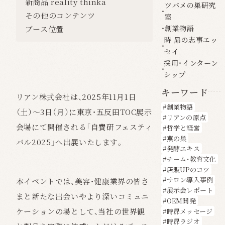
新商品 reality thinka
ツバメの巣研究
その他のコンテンツ
室
創業物語
ブース位置
時 昴の志事エッ
セイ
採用・インターン
シップ
キーワード
リアン株式会社は、2025年11月1日
創業物語
（土）〜3日（月）に東京・
五反田TOC展示
リアンの原点
会場にて開催される「
自費研フェスティ
哲学と経営
燕の巣
バル2025
」
へ出展いたします。
発酵エキス
チーム・教育文化
店販UPのコツ
サロン導入事例
本イベントでは、美容・健康業界の皆さ
展示会レポート
まと新たな出会いやより深いコミュニ
OEM開発
ケーションの場として、当社の世界観
時昴メッセージ
時昴ラジオ