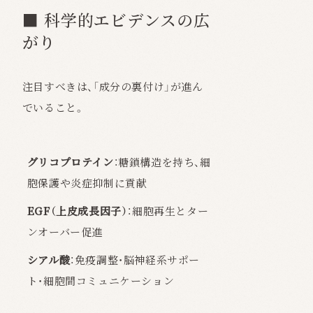
■ 科学的エビデンスの広
がり
注目すべきは、「成分の裏付け」が進ん
でいること。
グリコプロテイン
：糖鎖構造を持ち、細
胞保護や炎症抑制に貢献
EGF（上皮成長因子）
：細胞再生とター
ンオーバー促進
シアル酸
：免疫調整・脳神経系サポー
ト・細胞間コミュニケーション