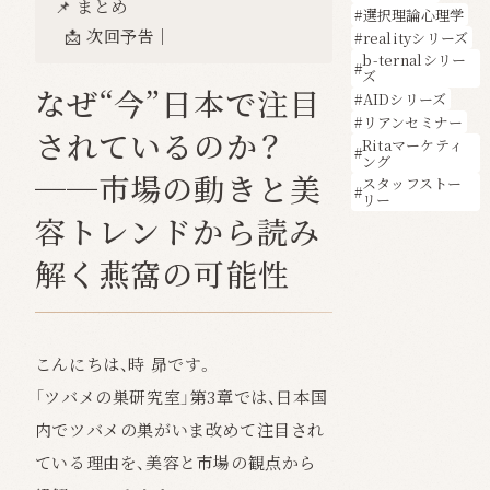
📌 まとめ
選択理論心理学
📩 次回予告｜
realityシリーズ
b-ternalシリー
ズ
なぜ“今”日本で注目
AIDシリーズ
リアンセミナー
されているのか？
Ritaマーケティ
ング
──市場の動きと美
スタッフストー
リー
容トレンドから読み
解く燕窩の可能性
こんにちは、時 昴です。
「ツバメの巣研究室」第3章では、日本国
内でツバメの巣がいま改めて注目され
ている理由を、美容と市場の観点から