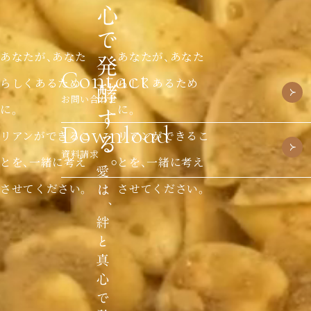
あなたが、あなた
あなたが、あなた
Contact
らしくあるため
らしくあるため
お問い合わせ
に。
に。
Download
リアンができるこ
リアンができるこ
資料請求
とを、一緒に考え
とを、一緒に考え
させてください。
させてください。