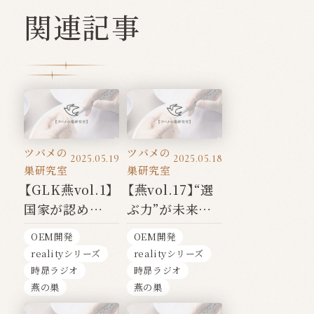
関連記事
ツバメの
ツバメの
2025.05.19
2025.05.18
巣研究室
巣研究室
【GLK燕vol.1】
【燕vol.17】“選
国家が認め
ぶ力”が未来を
た“本物のツバ
変える──ツバ
OEM開発
OEM開発
メの
メの巣シリー
realityシリーズ
realityシリーズ
巣”──Glyken
ズ 【完】
時昴ラジオ
時昴ラジオ
という選択
燕の巣
燕の巣