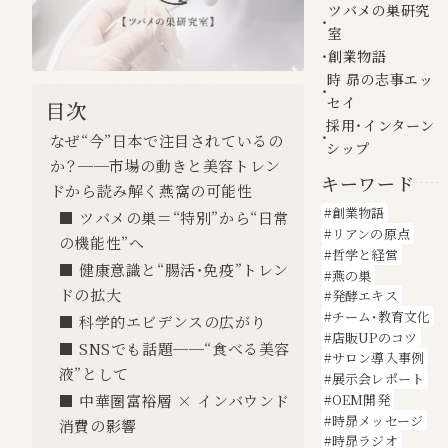
ツバメの巣研究
室
創業物語
時 昴の志事エッ
セイ
目次
採用・インターン
なぜ“今”日本で注目されているの
シップ
か？──市場の動きと美容トレン
キーワード
ドから読み解く燕窩の可能性
創業物語
■ ツバメの巣＝“特別”から“日常
リアンの原点
の機能性”へ
哲学と経営
■ 健康意識と“腸活・免疫”トレン
燕の巣
ドの拡大
発酵エキス
チーム・教育文化
■ 科学的エビデンスの広がり
店販UPのコツ
■ SNSでも話題──“食べる美容
サロン導入事例
液”として
展示会レポート
OEM開発
■ 中華圏富裕層 × インバウンド
時昴メッセージ
消費の影響
時昴ラジオ