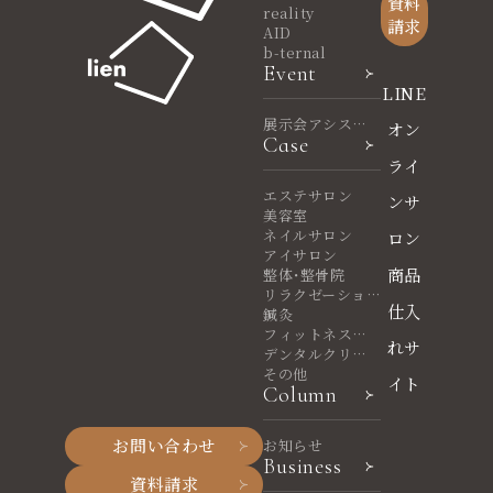
資料
reality
請求
AID
b-ternal
Event
LINE
展示会アシスタ
オン
Case
ント
ライ
エステサロン
ンサ
美容室
ネイルサロン
ロン
アイサロン
商品
整体・整骨院
リラクゼーショ
仕入
ンサロン
鍼灸
フィットネスヨ
れサ
ガ
デンタルクリニ
ック
その他
イト
Column
お問い合わせ
お知らせ
Business
資料請求