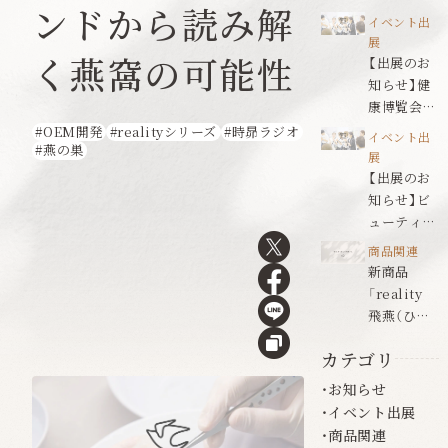
ンドから読み解
ールドジャ
イベント出
パン名古屋
展
く燕窩の可能性
【出展のお
知らせ】健
康博覧会
2026
OEM開発
realityシリーズ
時昴ラジオ
イベント出
燕の巣
展
【出展のお
知らせ】ビ
ューティワ
ールドジャ
商品関連
パン福岡
新商品
「reality
飛燕（ひえ
ん）」発売の
カテゴリ
お知らせ
お知らせ
イベント出展
商品関連