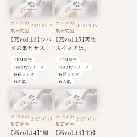
ツバメの
ツバメの
2025.05.17
2025.05.16
巣研究室
巣研究室
【燕vol.16】ツバ
【燕vol.15】再生
メの巣とサステ
スイッチは、あ
ナビリティ──
なたの中にあ
OEM開発
OEM開発
自然と共に生き
る"──EGFが
realityシリーズ
realityシリーズ
る未来
目覚めさせる美
時昴ラジオ
時昴ラジオ
と修復の力
燕の巣
燕の巣
ツバメの
ツバメの
2025.05.15
2025.05.14
巣研究室
巣研究室
【燕vol.14】“細
【燕vol.13】主役