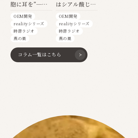
胞に耳を”──
はシアル酸じゃ
糖鎖が導く、美
ない？──美容
OEM開発
OEM開発
容と免疫の新常
と健康を支え
realityシリーズ
realityシリーズ
識
る“グリコプロ
時昴ラジオ
時昴ラジオ
テイン”の真実
燕の巣
燕の巣
コラム一覧はこちら