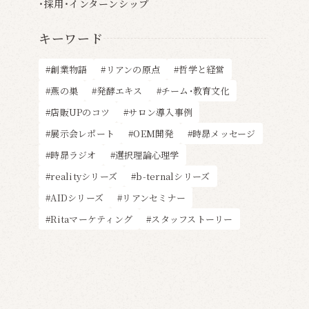
採用・インターンシップ
キーワード
創業物語
リアンの原点
哲学と経営
燕の巣
発酵エキス
チーム・教育文化
店販UPのコツ
サロン導入事例
展示会レポート
OEM開発
時昴メッセージ
時昴ラジオ
選択理論心理学
realityシリーズ
b-ternalシリーズ
AIDシリーズ
リアンセミナー
Ritaマーケティング
スタッフストーリー