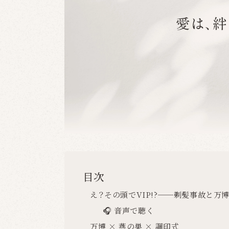
目次
え？その頭でVIP!?──剃髪事故と万
🎧 音声で聴く
万博 × 燕の巣 × 調印式