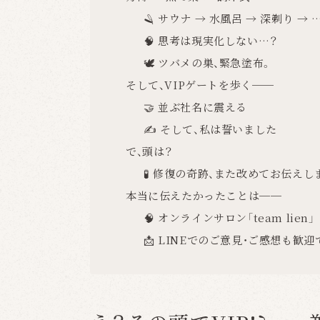
🪒 サウナ → 水風呂 → 深剃り → 
🧠 思考は現実化しない…？
🕊 ツバメの巣、緊急塗布。
そして、VIPゲートを歩く──
🤝 並ぶ社名に震える
✍️ そして、私は誓いました
で、頭は？
🧪 修復の奇跡、また改めてお伝えし
本当に伝えたかったことは──
🧠 オンラインサロン「team lien」
📩 LINEでのご意見・ご感想も歓迎