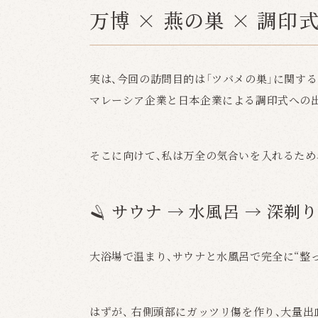
万博 × 燕の巣 × 調印
実は、今回の訪問目的は「ツバメの巣」に関す
マレーシア企業と日本企業による調印式への
そこに向けて、私は万全の気合いを入れるため
🪒 サウナ → 水風呂 → 深剃
大浴場で温まり、サウナと水風呂で完全に“整っ
はずが、 右側頭部にガッツリ傷を作り、大量出