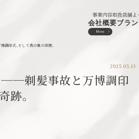
事業内容
取扱店舗
よ
会社概要
ブラン
Menu
と万博調印式、そして燕の巣の奇跡。
2025.05.13
? ──剃髪事故と万博調印
奇跡。