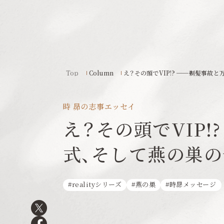
Top
Column
え？その頭でVIP!? ──剃髪事故
時 昴の志事エッセイ
え？その頭でVIP!
式、そして燕の巣の
realityシリーズ
燕の巣
時昴メッセージ