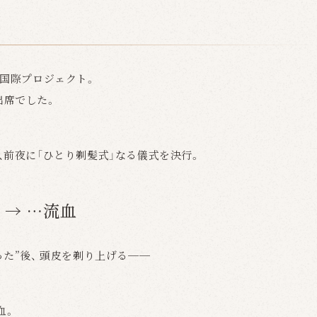
式
る国際プロジェクト。
出席でした。
、前夜に「ひとり剃髪式」なる儀式を決行。
り → …流血
た”後、 頭皮を剃り上げる──
血。