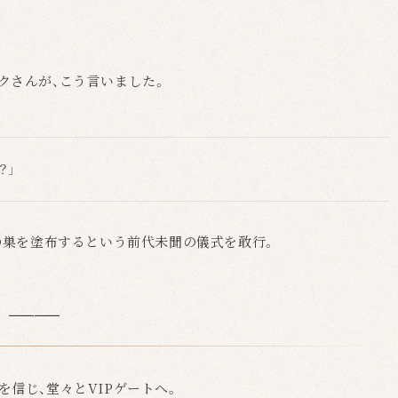
クさんが、こう言いました。
？」
燕の巣を塗布するという前代未聞の儀式を敢行。
く──
信じ、堂々とVIPゲートへ。