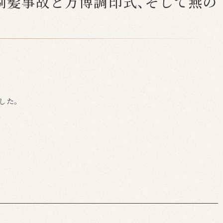
─剃髪事故と万博調印式、そして燕の
した。