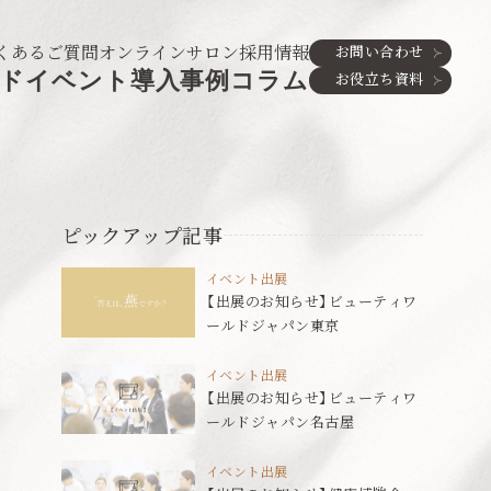
くあるご質問
オンラインサロン
採用情報
お問い合わせ
ド
イベント
導入事例
コラム
お役立ち資料
ピックアップ記事
イベント出展
【出展のお知らせ】ビューティワ
ールドジャパン東京
イベント出展
【出展のお知らせ】ビューティワ
ールドジャパン名古屋
イベント出展