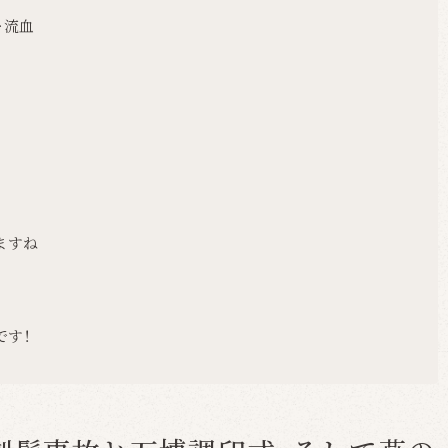
…流血
ますね
です！