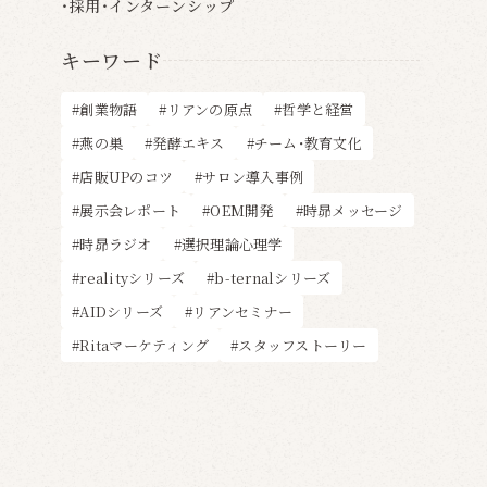
採用・インターンシップ
キーワード
創業物語
リアンの原点
哲学と経営
燕の巣
発酵エキス
チーム・教育文化
店販UPのコツ
サロン導入事例
展示会レポート
OEM開発
時昴メッセージ
時昴ラジオ
選択理論心理学
realityシリーズ
b-ternalシリーズ
AIDシリーズ
リアンセミナー
Ritaマーケティング
スタッフストーリー