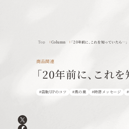
Top
Column
「20年前に、これを知っていたら…」
商品関連
「20年前に、これ
店販UPのコツ
燕の巣
時昴メッセージ