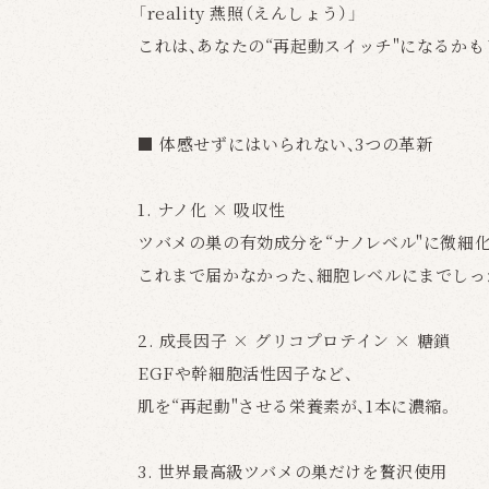
「reality 燕照（えんしょう）」
これは、あなたの“再起動スイッチ"になるかも
■ 体感せずにはいられない、3つの革新
1. ナノ化 × 吸収性
ツバメの巣の有効成分を“ナノレベル"に微細化
これまで届かなかった、細胞レベルにまでしっ
2. 成長因子 × グリコプロテイン × 糖鎖
EGFや幹細胞活性因子など、
肌を“再起動"させる栄養素が、1本に濃縮。
3. 世界最高級ツバメの巣だけを贅沢使用