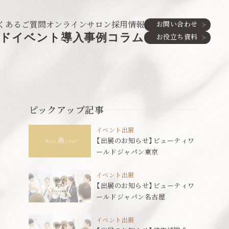
くあるご質問
オンラインサロン
採用情報
お問い合わせ
ド
イベント
導入事例
コラム
お役立ち資料
ピックアップ記事
イベント出展
【出展のお知らせ】ビューティワ
ールドジャパン東京
イベント出展
【出展のお知らせ】ビューティワ
ールドジャパン名古屋
イベント出展