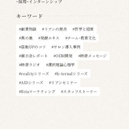
採用・インターンシップ
キーワード
創業物語
リアンの原点
哲学と経営
燕の巣
発酵エキス
チーム・教育文化
店販UPのコツ
サロン導入事例
展示会レポート
OEM開発
時昴メッセージ
時昴ラジオ
選択理論心理学
realityシリーズ
b-ternalシリーズ
AIDシリーズ
リアンセミナー
Ritaマーケティング
スタッフストーリー