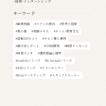
採用・インターンシップ
キーワード
創業物語
リアンの原点
哲学と経営
燕の巣
発酵エキス
チーム・教育文化
店販UPのコツ
サロン導入事例
展示会レポート
OEM開発
時昴メッセージ
時昴ラジオ
選択理論心理学
realityシリーズ
b-ternalシリーズ
AIDシリーズ
リアンセミナー
Ritaマーケティング
スタッフストーリー