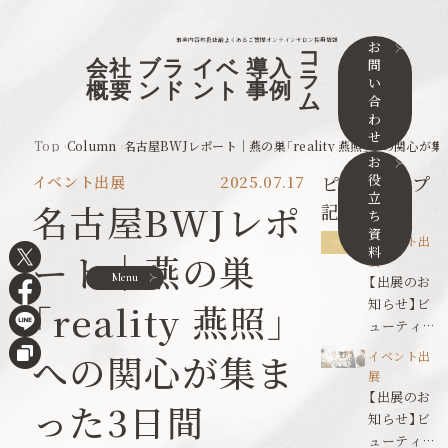
事業内容
取扱店舗
よくあるご質問
オンラインサロン
採用情報
お
コ
問
会社
ブラ
イベ
導入
ラ
い
概要
ンド
ント
事例
ム
合
わ
せ
Top
Column
名古屋BWJレポート｜燕の巣「reality 燕照」への関心が
お
役
ピックアップ
イベント出展
2025.07.17
立
名古屋BWJレポ
記事
ち
資
イベント出
料
ート｜燕の巣
展
Menu
【出展のお
知らせ】ビ
「reality 燕照」
ューティワ
ールドジャ
への関心が集ま
イベント出
パン東京
展
【出展のお
った3日間
知らせ】ビ
ューティワ