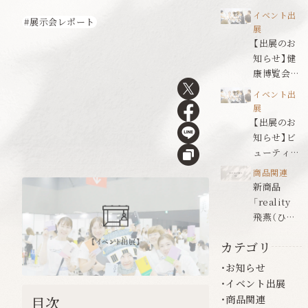
ールドジャ
イベント出
展示会レポート
パン名古屋
展
【出展のお
知らせ】健
康博覧会
2026
イベント出
展
【出展のお
知らせ】ビ
ューティワ
ールドジャ
商品関連
パン福岡
新商品
「reality
飛燕（ひえ
ん）」発売の
カテゴリ
お知らせ
お知らせ
イベント出展
商品関連
目次