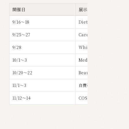
開催日
展示会名
9/16〜18
Diet & Beauty Fair 202
9/25〜27
Care Expo Taipei 2025
9/28
Whitening Summit 20
10/1〜3
Medical Japan 東京展
10/20〜22
Beautyworld Japan 大
11/1〜3
自費研フェスティバル 202
11/12〜14
COSMOPROF Asia 2025