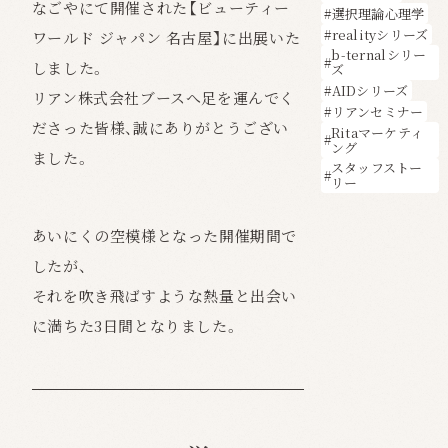
なごやにて開催された【ビューティー
選択理論心理学
realityシリーズ
ワールド ジャパン 名古屋】に出展いた
b-ternalシリー
しました。
ズ
AIDシリーズ
リアン株式会社ブースへ足を運んでく
リアンセミナー
ださった皆様、誠にありがとうござい
Ritaマーケティ
ング
ました。
スタッフストー
リー
あいにくの空模様となった開催期間で
したが、
それを吹き飛ばすような熱量と出会い
に満ちた3日間となりました。