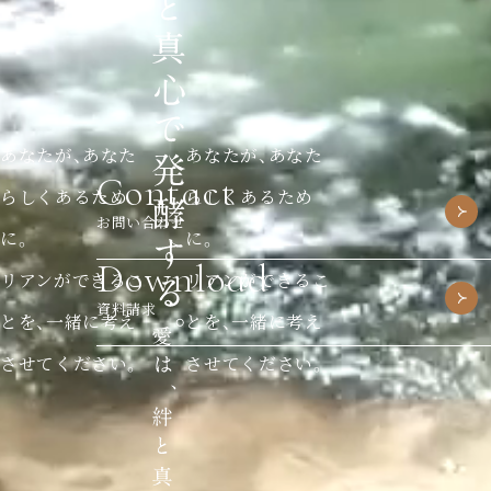
あなたが、あなた
あなたが、あなた
Contact
らしくあるため
らしくあるため
お問い合わせ
に。
に。
Download
リアンができるこ
リアンができるこ
資料請求
とを、一緒に考え
とを、一緒に考え
させてください。
させてください。