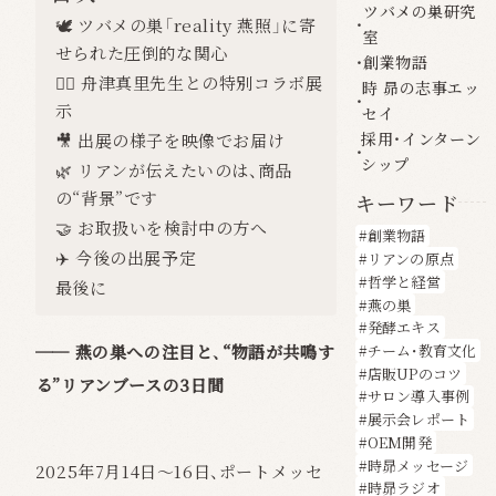
ツバメの巣研究
🕊 ツバメの巣「reality 燕照」に寄
室
せられた圧倒的な関心
創業物語
👩‍⚕️ 舟津真里先生との特別コラボ展
時 昴の志事エッ
示
セイ
採用・インターン
🎥 出展の様子を映像でお届け
シップ
🌿 リアンが伝えたいのは、商品
の“背景”です
キーワード
🤝 お取扱いを検討中の方へ
創業物語
✈️ 今後の出展予定
リアンの原点
哲学と経営
最後に
燕の巣
発酵エキス
── 燕の巣への注目と、“物語が共鳴す
チーム・教育文化
店販UPのコツ
る”リアンブースの3日間
サロン導入事例
展示会レポート
OEM開発
時昴メッセージ
2025年7月14日〜16日、ポートメッセ
時昴ラジオ