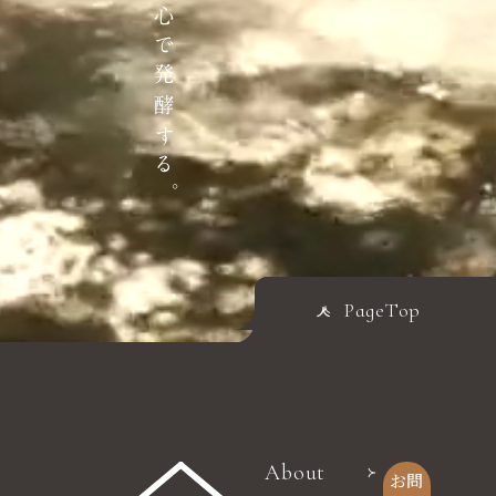
PageTop
About
お問