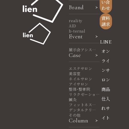
い合
Brand
わせ
資料
reality
請求
AID
b-ternal
Event
LINE
展示会アシスタ
オン
Case
ント
ライ
エステサロン
ンサ
美容室
ネイルサロン
ロン
アイサロン
商品
整体・整骨院
リラクゼーショ
仕入
ンサロン
鍼灸
フィットネスヨ
れサ
ガ
デンタルクリニ
ック
その他
イト
Column