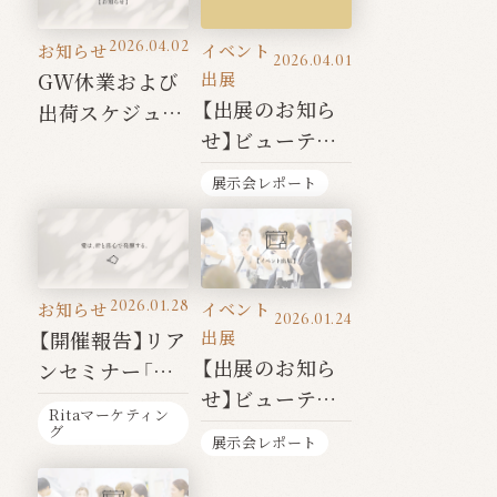
2026.04.02
お知らせ
イベント
2026.04.01
出展
GW休業および
【出展のお知ら
出荷スケジュー
せ】ビューティ
ルのご案内
ワールドジャパ
展示会レポート
ン東京
2026.01.28
お知らせ
イベント
2026.01.24
出展
【開催報告】リア
【出展のお知ら
ンセミナー「伝」
せ】ビューティ
を開催いたしま
Ritaマーケティン
ワールドジャパ
した
グ
展示会レポート
ン名古屋