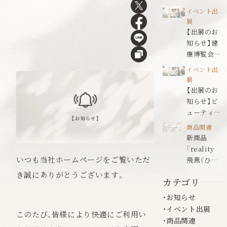
ールドジャ
イベント出
パン名古屋
展
【出展のお
知らせ】健
康博覧会
2026
イベント出
展
【出展のお
知らせ】ビ
ューティワ
ールドジャ
商品関連
パン福岡
新商品
「reality
いつも当社ホームページをご覧いただ
飛燕（ひえ
ん）」発売の
き誠にありがとうございます。
カテゴリ
お知らせ
お知らせ
イベント出展
このたび、皆様により快適にご利用い
商品関連