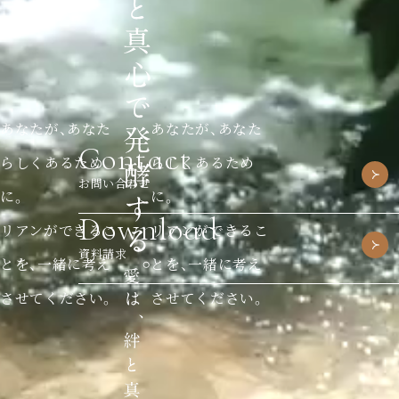
あなたが、あなた
あなたが、あなた
Contact
らしくあるため
らしくあるため
お問い合わせ
に。
に。
Download
リアンができるこ
リアンができるこ
資料請求
とを、一緒に考え
とを、一緒に考え
させてください。
させてください。