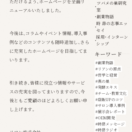
ただけるよう、ホームページを全面リ
ツバメの巣研究
室
ニューアルいたしました。
創業物語
時 昴の志事エッ
セイ
今後は、コラムやイベント情報、導入事
採用・インターン
例などのコンテンツも随時追加し、さら
シップ
に充実したホームページを目指してま
キーワード
いります。
創業物語
リアンの原点
哲学と経営
燕の巣
引き続き、皆様に役立つ情報やサービ
発酵エキス
スの充実を図ってまいりますので、今
チーム・教育文化
店販UPのコツ
後ともご愛顧のほどよろしくお願い申
サロン導入事例
し上げます。
展示会レポート
OEM開発
時昴メッセージ
時昴ラジオ