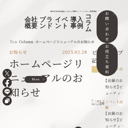
事業内容
取扱店舗
よくあるご質問
オンラインサロン
採用情報
お
コ
問
会社
ブラ
イベ
導入
ラ
い
概要
ンド
ント
事例
ム
合
わ
せ
Top
Column
ホームページリニューアルのお知らせ
お
役
ピックアップ
お知らせ
2025.02.28
立
ホームページリ
記事
ち
資
イベント出
料
ニューアルのお
展
Menu
【出展のお
知らせ】ビ
知らせ
ューティワ
ールドジャ
イベント出
パン東京
展
【出展のお
知らせ】ビ
ューティワ