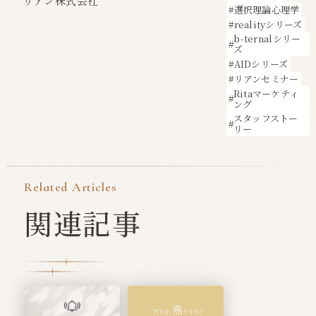
リアン株式会社
選択理論心理学
realityシリーズ
b-ternalシリー
ズ
AIDシリーズ
リアンセミナー
Ritaマーケティ
ング
スタッフストー
リー
Related Articles
関連記事