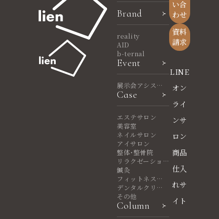
い合
Brand
わせ
資料
reality
請求
AID
b-ternal
Event
LINE
展示会アシスタ
オン
Case
ント
ライ
エステサロン
ンサ
美容室
ネイルサロン
ロン
アイサロン
商品
整体・整骨院
リラクゼーショ
仕入
ンサロン
鍼灸
フィットネスヨ
れサ
ガ
デンタルクリニ
ック
その他
イト
Column