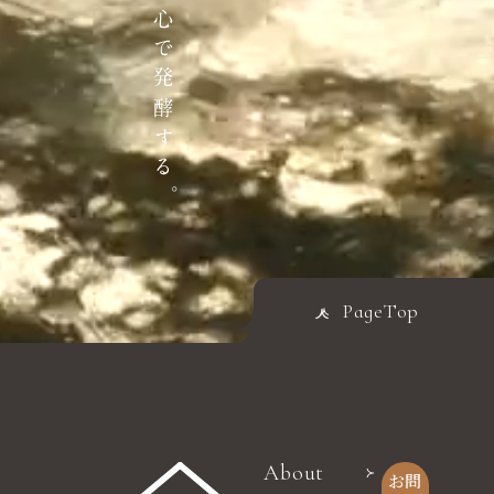
PageTop
About
お問