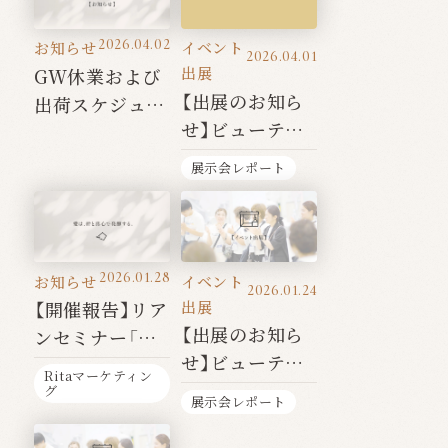
2026.04.02
お知らせ
イベント
2026.04.01
出展
GW休業および
【出展のお知ら
出荷スケジュー
せ】ビューティ
ルのご案内
ワールドジャパ
展示会レポート
ン東京
2026.01.28
お知らせ
イベント
2026.01.24
出展
【開催報告】リア
【出展のお知ら
ンセミナー「伝」
せ】ビューティ
を開催いたしま
Ritaマーケティン
ワールドジャパ
した
グ
展示会レポート
ン名古屋