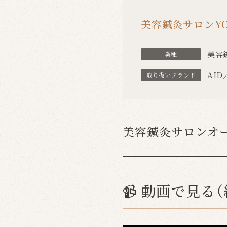
美容鍼灸サロンYO
美容
業種
AID／
取り扱いブランド
美容鍼灸サロンオ
📹 動画で見る（