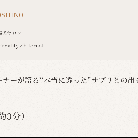
SHINO
鍼灸サロン
reality／b-ternal
ーナーが語る“本当に違った”サプリとの出
約3分）