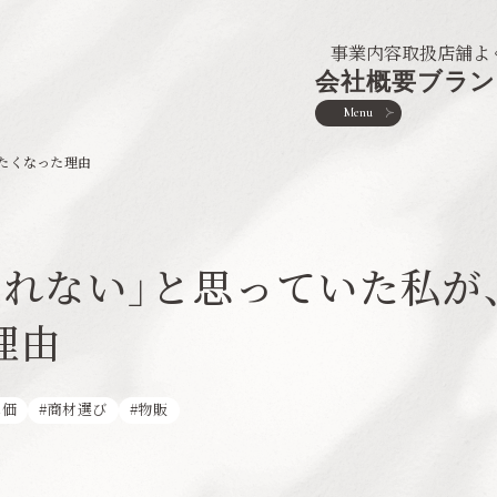
事業内容
取扱店舗
よ
会社概要
ブラン
Menu
めたくなった理由
売れない」と思っていた私が
理由
単価
商材選び
物販