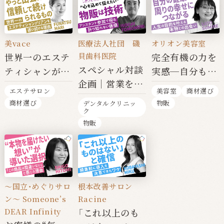
美vace
オリオン美容室
医療法人社団 磯
貝歯科医院
世界一のエステ
完全有機の力を
スペシャル対談
ティシャンがリ
実感─自分も周
企画｜営業を止
アンを選び続け
りの人も幸せに
エステサロン
美容室
商材選び
めてまでアシス
る理由とは
したい私の選択
商材選び
物販
デンタルクリニッ
タントに参加す
ク
物販
る価値とは？
〜国立・めぐりサロ
根本改善サロン
ン〜 Someone’s
Racine
DEAR Infinity
「これ以上のも