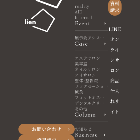
資料
reality
請求
AID
b-ternal
Event
LINE
展示会アシスタ
オン
Case
ント
ライ
エステサロン
ンサ
美容室
ネイルサロン
ロン
アイサロン
商品
整体・整骨院
リラクゼーショ
仕入
ンサロン
鍼灸
フィットネスヨ
れサ
ガ
デンタルクリニ
ック
その他
イト
Column
お問い合わせ
お知らせ
Business
資料請求