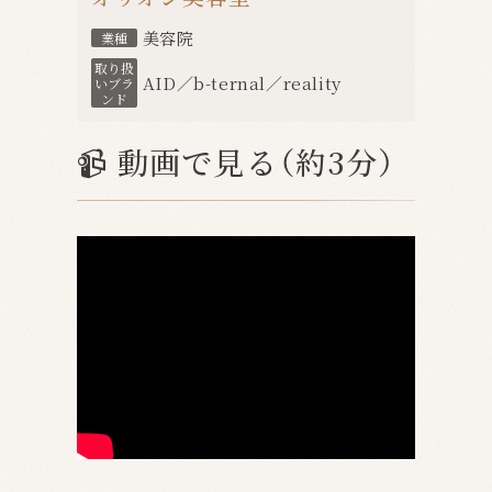
美容院
業種
取り扱
AID／b-ternal／reality
いブラ
ンド
📹 動画で見る（約3分）