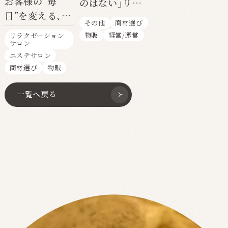
お客様の“毎
のはない」リピ
日”を変える、本
ート率の高さが
その他
商材選び
物との出会い
信頼の証
物販
経営/運営
リラクゼーション
サロン
エステサロン
商材選び
物販
一覧へ戻る