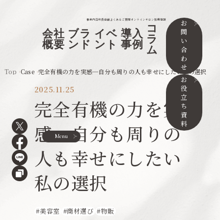
事業内容
取扱店舗
よくあるご質問
オンラインサロン
採用情報
お
コ
問
会社
ブラ
イベ
導入
ラ
い
概要
ンド
ント
事例
ム
合
わ
せ
Top
Case
完全有機の力を実感─自分も周りの人も幸せにしたい私の選択
お
役
2025.11.25
立
完全有機の力を実
ち
資
料
感─自分も周りの
Menu
人も幸せにしたい
私の選択
美容室
商材選び
物販