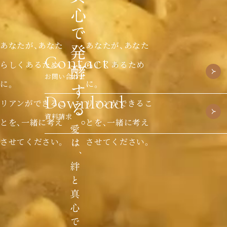
あなたが、あなた
あなたが、あなた
Contact
らしくあるため
らしくあるため
お問い合わせ
に。
に。
Download
リアンができるこ
リアンができるこ
資料請求
とを、一緒に考え
とを、一緒に考え
させてください。
させてください。