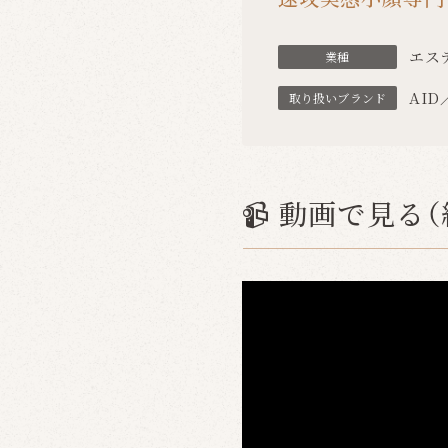
エス
業種
AID／
取り扱いブランド
📹 動画で見る（