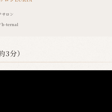
テサロン
b-ternal
約3分）