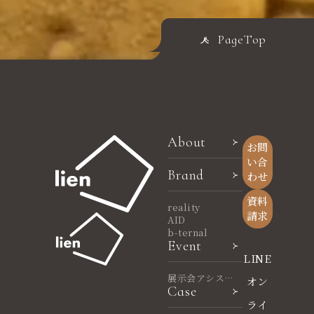
PageTop
About
お問
い合
Brand
わせ
資料
reality
請求
AID
b-ternal
Event
LINE
展示会アシスタ
オン
Case
ント
ライ