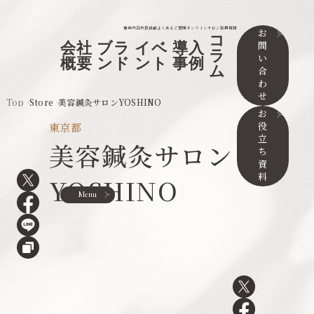
事業内容
取扱店舗
よくあるご質問
オンラインサロン
採用情報
お
コ
問
会社
ブラ
イベ
導入
ラ
い
概要
ンド
ント
事例
ム
合
わ
せ
Top
Store
美容鍼灸サロンYOSHINO
お
役
東京都
立
美容鍼灸サロン
ち
資
料
YOSHINO
Menu