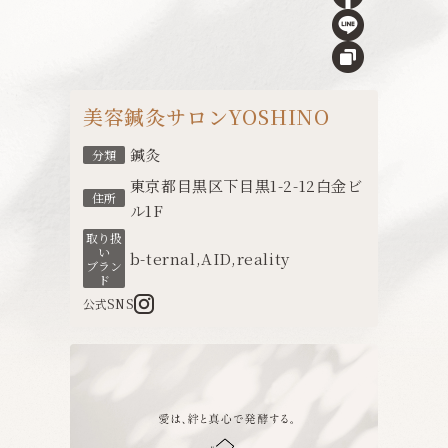
美容鍼灸サロンYOSHINO
鍼灸
分類
東京都目黒区下目黒1-2-12白金ビ
住所
ル1F
取り扱
い
b-ternal
,
AID
,
reality
ブラン
ド
公式SNS