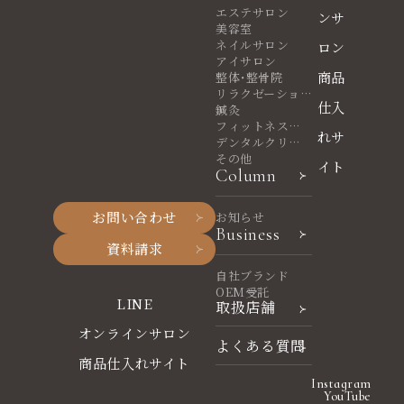
エステサロン
ンサ
美容室
ネイルサロン
ロン
アイサロン
商品
整体・整骨院
リラクゼーショ
仕入
ンサロン
鍼灸
フィットネスヨ
れサ
ガ
デンタルクリニ
ック
その他
イト
Column
お問い合わせ
お知らせ
Business
資料請求
自社ブランド
OEM受託
LINE
取扱店舗
オンラインサロン
よくある質問
商品仕入れサイト
Instagram
YouTube