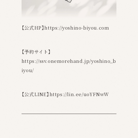
【公式HP】https://yoshino-biyou.com
【予約サイト】
https://ssv.onemorehand.jp/yoshino_b
iyou/
【公式LINE】https://lin.ee/uoYFNwW