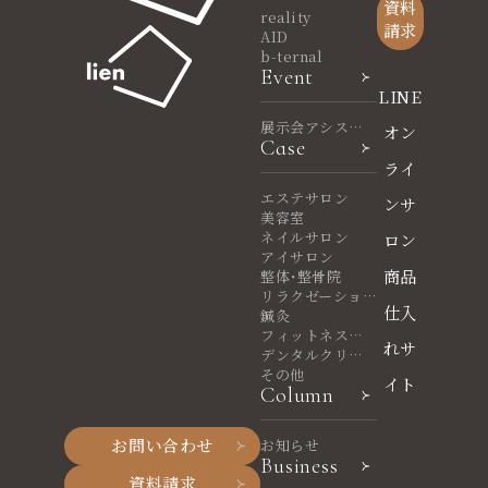
資料
reality
請求
AID
b-ternal
Event
LINE
展示会アシスタ
オン
Case
ント
ライ
エステサロン
ンサ
美容室
ネイルサロン
ロン
アイサロン
商品
整体・整骨院
リラクゼーショ
仕入
ンサロン
鍼灸
フィットネスヨ
れサ
ガ
デンタルクリニ
ック
その他
イト
Column
お問い合わせ
お知らせ
Business
資料請求