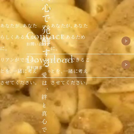
あなたが、あなた
あなたが、あなた
Contact
らしくあるため
らしくあるため
お問い合わせ
に。
に。
Download
リアンができるこ
リアンができるこ
資料請求
とを、一緒に考え
とを、一緒に考え
させてください。
させてください。