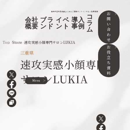
事業内容
取扱店舗
よくあるご質問
オンラインサロン
採用情報
お
コ
問
会社
ブラ
イベ
導入
ラ
い
概要
ンド
ント
事例
ム
合
わ
せ
Top
Store
速攻実感小顔専門サロンLUKIA
お
役
三重県
立
速攻実感小顔専門
ち
資
料
サロンLUKIA
Menu