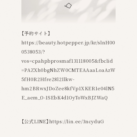
【予約サイト】
https://beauty.hotpepper.jp/kr/slnH00
0538053/?
vos=cpahpbprosmaf131118005&fbclid
=PAZXh0bgNhZW0CMTEAAaaLoaAzW
5fH0R2Hfre28l2Ilkw-
hm2BRwxJDoZee8kfVp1XKER1e04lN5
E_aem_O-1SEbK4d1OyToWxBJZWaQ
【公式LINE】
https://lin.ee/3ncyduG