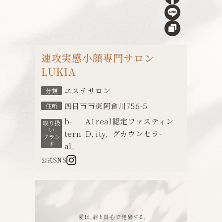
速攻実感小顔専門サロン
LUKIA
エステサロン
分類
四日市市東阿倉川756-5
住所
b-
AI
real
認定ファスティン
取り扱
い
tern
D
,
ity
,
グカウンセラー
ブラン
ド
al
,
公式SNS