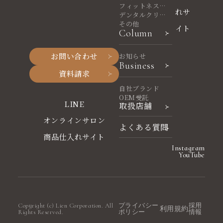
フィットネスヨ
れサ
ガ
デンタルクリニ
ック
その他
イト
Column
お問い合わせ
お知らせ
Business
資料請求
自社ブランド
OEM受託
LINE
取扱店舗
オンラインサロン
よくある質問
商品仕入れサイト
Instagram
YouTube
Copyright (c) Lien Corporation. All
プライバシー
採用
利用規約
Rights Reserved.
ポリシー
情報