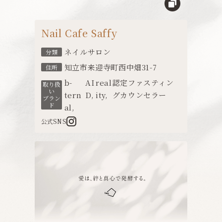
Nail Cafe Saffy
ネイルサロン
分類
知立市来迎寺町西中畑31-7
住所
b-
AI
real
認定ファスティン
取り扱
い
tern
D
,
ity
,
グカウンセラー
ブラン
ド
al
,
公式SNS