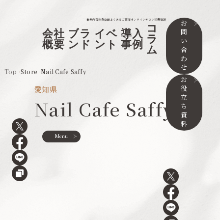
事業内容
取扱店舗
よくあるご質問
オンラインサロン
採用情報
お
コ
問
会社
ブラ
イベ
導入
ラ
い
概要
ンド
ント
事例
ム
合
わ
せ
Top
Store
Nail Cafe Saffy
お
役
愛知県
立
Nail Cafe Saffy
ち
資
料
Menu