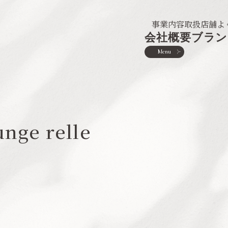
事業内容
取扱店舗
よ
会社概要
ブラン
Menu
nge relle