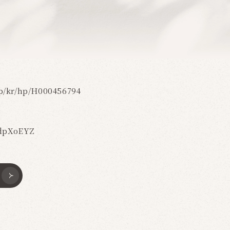
jp/kr/hp/H000456794
e/dpXoEYZ