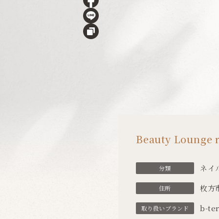
Beauty Lounge r
ネイ
分類
枚方市
住所
b-te
取り扱い
ブランド