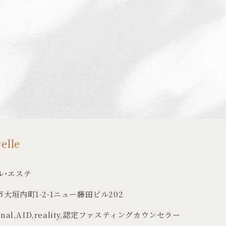
elle
ル・エステ
大垣内町1-2-1ニュー藤田ビル202
rnal
,
AID
,
reality
,
認定ファスティングカウンセラー