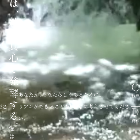
C
あなたが、あなたらしくあるために。
お問
ださ
リアンができることを、一緒に考えさせてくださ
D
い。
資料