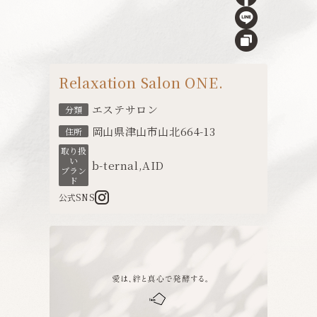
Relaxation Salon ONE.
エステサロン
分類
岡山県津山市山北664-13
住所
取り扱
い
b-ternal
,
AID
ブラン
ド
公式SNS