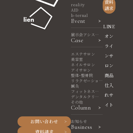
資料
reality
請求
AID
b-ternal
Event
LINE
展示会アシスタ
オン
Case
ント
ライ
エステサロン
ンサ
美容室
ネイルサロン
ロン
アイサロン
商品
整体・整骨院
リラクゼーショ
仕入
ンサロン
鍼灸
フィットネスヨ
れサ
ガ
デンタルクリニ
ック
その他
イト
Column
お問い合わせ
お知らせ
Business
資料請求