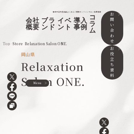
事業内容
取扱店舗
よくあるご質問
オンラインサロン
採用情報
お
コ
問
会社
ブラ
イベ
導入
ラ
い
概要
ンド
ント
事例
ム
合
わ
せ
Top
Store
Relaxation Salon ONE.
お
役
岡山県
立
Relaxation
ち
資
料
Salon ONE.
Menu