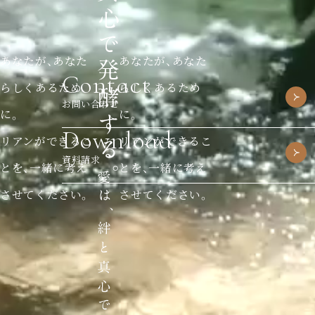
あなたが、あなた
あなたが、あなた
Contact
らしくあるため
らしくあるため
お問い合わせ
に。
に。
Download
リアンができるこ
リアンができるこ
資料請求
とを、一緒に考え
とを、一緒に考え
させてください。
させてください。