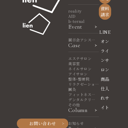
資料
reality
請求
AID
b-ternal
Event
LINE
展示会アシスタ
オン
Case
ント
ライ
エステサロン
ンサ
美容室
ネイルサロン
ロン
アイサロン
商品
整体・整骨院
リラクゼーショ
仕入
ンサロン
鍼灸
フィットネスヨ
れサ
ガ
デンタルクリニ
ック
その他
イト
Column
お問い合わせ
お知らせ