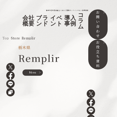
事業内容
取扱店舗
よくあるご質問
オンラインサロン
採用情報
お
コ
問
会社
ブラ
イベ
導入
ラ
い
概要
ンド
ント
事例
ム
合
わ
せ
Top
Store
Remplir
お
役
栃木県
立
Remplir
ち
資
料
Menu