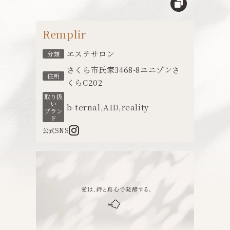
Remplir
エステサロン
分類
さくら市氏家3468-8ユニゾンさ
住所
くらC202
取り扱
い
b-ternal
,
AID
,
reality
ブラン
ド
公式SNS