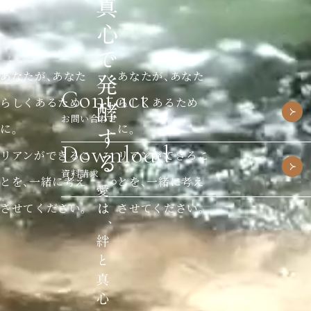
あなたが、あなた
あなたが、あなた
Contact
らしくあるため
らしくあるため
お問い合わせ
に。
に。
Download
リアンができるこ
リアンができるこ
資料請求
とを、一緒に考え
とを、一緒に考え
させてください。
させてください。