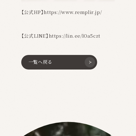
【公式HP】
https://www.remplir.jp/
【公式LINE】
https://lin.ee/lOa5czt
一覧へ戻る