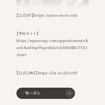
【公式HP】
https://salon-snow.com
【予約サイト】
https://squareup.com/appointments/b
ook/kad4np95qoxbjb/6J3BB4SM1TTX3
/start
【公式LINE】
https://lin.ee/jELv0Fl
一覧へ戻る