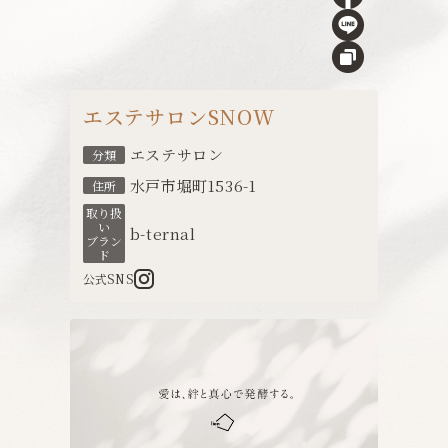
エステサロンSNOW
エステサロン
分類
水戸市堀町1536-1
住所
取り扱
い
b-ternal
ブラン
ド
公式SNS