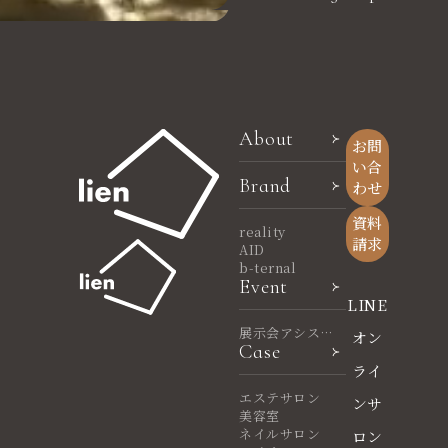
About
お問
い合
Brand
わせ
資料
reality
請求
AID
b-ternal
Event
LINE
展示会アシスタ
オン
Case
ント
ライ
エステサロン
ンサ
美容室
ネイルサロン
ロン