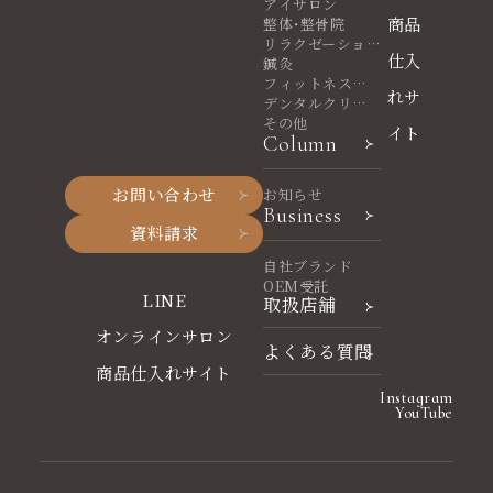
アイサロン
商品
整体・整骨院
リラクゼーショ
仕入
ンサロン
鍼灸
フィットネスヨ
れサ
ガ
デンタルクリニ
ック
その他
イト
Column
お問い合わせ
お知らせ
Business
資料請求
自社ブランド
OEM受託
LINE
取扱店舗
オンラインサロン
よくある質問
商品仕入れサイト
Instagram
YouTube