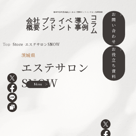
事業内容
取扱店舗
よくあるご質問
オンラインサロン
採用情報
お
コ
問
会社
ブラ
イベ
導入
ラ
い
概要
ンド
ント
事例
ム
合
わ
せ
Top
Store
エステサロンSNOW
お
役
茨城県
立
エステサロン
ち
資
料
SNOW
Menu