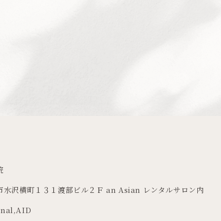
院
市水沢横町１３１渡部ビル２Ｆ an Asian レンタルサロン内
rnal
,
AID