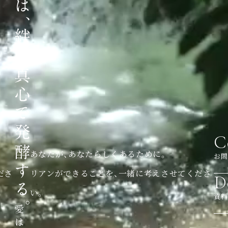
C
あなたが、あなたらしくあるために。
お問
ださ
リアンができることを、一緒に考えさせてくださ
D
い。
資料