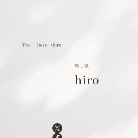
Top
Store
hiro
岩手県
hiro