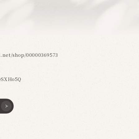
l.net/shop/00000369573
e/eSXHo5Q