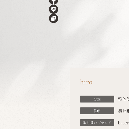
hiro
整体
分類
奥州
住所
b-te
取り扱い
ブランド