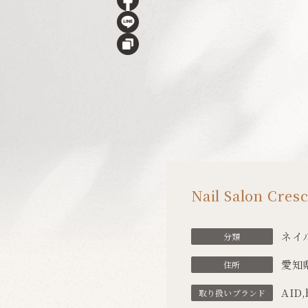
Nail Salon Cres
ネイ
分類
愛知
住所
AID
,
取り扱い
ブランド