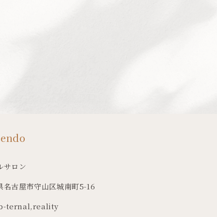
cendo
ルサロン
県名古屋市守山区城南町5-16
b-ternal
,
reality