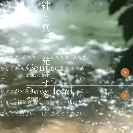
あなたが、あなた
あなたが、あなた
Contact
らしくあるため
らしくあるため
お問い合わせ
に。
に。
Download
リアンができるこ
リアンができるこ
資料請求
とを、一緒に考え
とを、一緒に考え
させてください。
させてください。