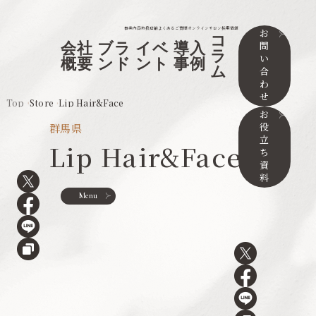
事業内容
取扱店舗
よくあるご質問
オンラインサロン
採用情報
お
コ
問
会社
ブラ
イベ
導入
ラ
い
概要
ンド
ント
事例
ム
合
わ
せ
Top
Store
Lip Hair&Face
お
役
群馬県
立
Lip Hair&Face
ち
資
料
Menu