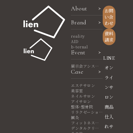
About
お問
い合
Brand
わせ
資料
reality
請求
AID
b-ternal
Event
LINE
展示会アシスタ
オン
Case
ント
ライ
エステサロン
ンサ
美容室
ネイルサロン
ロン
アイサロン
商品
整体・整骨院
リラクゼーショ
仕入
ンサロン
鍼灸
フィットネスヨ
れサ
ガ
デンタルクリニ