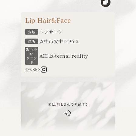
Lip Hair&Face
ヘアサロン
分類
安中市安中1296-3
住所
取り扱
い
AID
,
b-ternal
,
reality
ブラン
ド
公式SNS