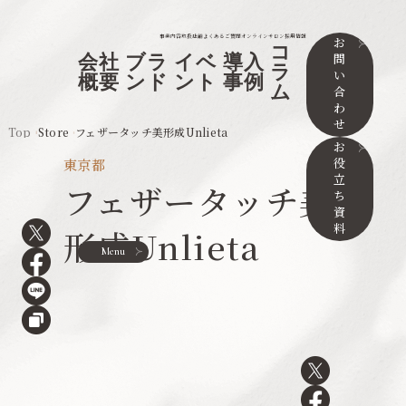
事業内容
取扱店舗
よくあるご質問
オンラインサロン
採用情報
お
コ
問
会社
ブラ
イベ
導入
ラ
い
概要
ンド
ント
事例
ム
合
わ
せ
Top
Store
フェザータッチ美形成Unlieta
お
役
東京都
立
フェザータッチ美
ち
資
料
形成Unlieta
Menu