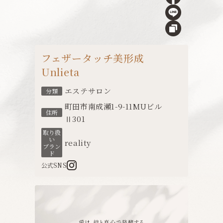
フェザータッチ美形成
Unlieta
エステサロン
分類
町田市南成瀬1-9-11MUビル
住所
Ⅱ301
取り扱
い
reality
ブラン
ド
公式SNS