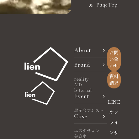
PageTop
About
お問
い合
Brand
わせ
資料
reality
請求
AID
b-ternal
Event
LINE
展示会アシスタ
オン
Case
ント
ライ
エステサロン
ンサ
美容室