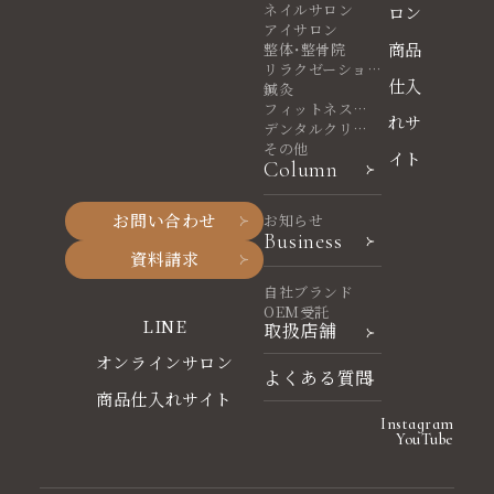
ネイルサロン
ロン
アイサロン
商品
整体・整骨院
リラクゼーショ
仕入
ンサロン
鍼灸
フィットネスヨ
れサ
ガ
デンタルクリニ
ック
その他
イト
Column
お問い合わせ
お知らせ
Business
資料請求
自社ブランド
OEM受託
LINE
取扱店舗
オンラインサロン
よくある質問
商品仕入れサイト
Instagram
YouTube