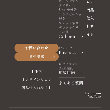
ネイルサロン
ロン
アイサロン
商品
整体・整骨院
リラクゼーショ
仕入
ンサロン
鍼灸
フィットネスヨ
れサ
ガ
デンタルクリニ
ック
その他
イト
Column
お問い合わせ
お知らせ
Business
資料請求
自社ブランド
OEM受託
LINE
取扱店舗
オンラインサロン
よくある質問
商品仕入れサイト
Instagram
YouTube