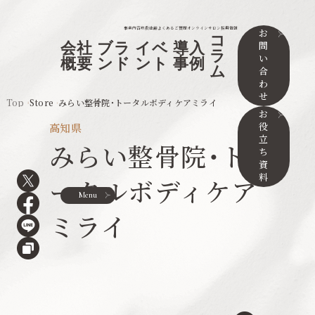
事業内容
取扱店舗
よくあるご質問
オンラインサロン
採用情報
お
コ
問
会社
ブラ
イベ
導入
ラ
い
概要
ンド
ント
事例
ム
合
わ
せ
Top
Store
みらい整骨院・トータルボディケアミライ
お
役
高知県
立
みらい整骨院・ト
ち
資
料
ータルボディケア
Menu
ミライ