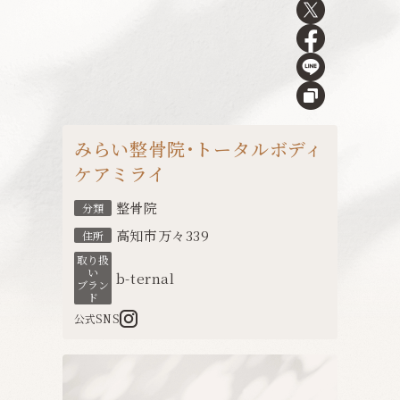
みらい整骨院・トータルボディ
ケアミライ
整骨院
分類
高知市万々339
住所
取り扱
い
b-ternal
ブラン
ド
公式SNS