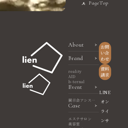
PageTop
About
お問
い合
Brand
わせ
資料
reality
請求
AID
b-ternal
Event
LINE
展示会アシスタ
オン
Case
ント
ライ
エステサロン
ンサ
美容室