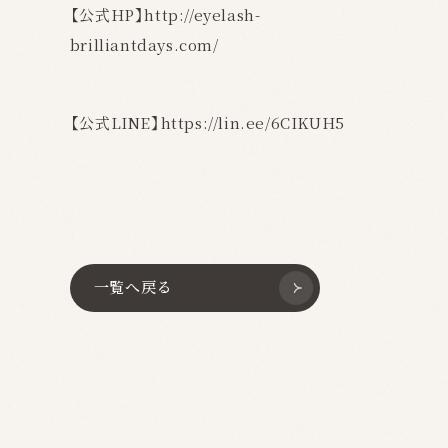
【公式HP】http://eyelash-
brilliantdays.com/
【公式LINE】https://lin.ee/6CIKUH5
一覧へ戻る