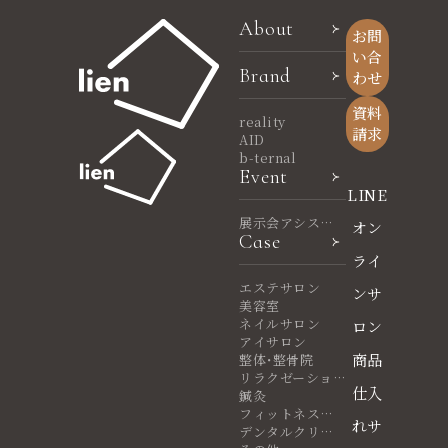
About
お問
い合
Brand
わせ
資料
reality
請求
AID
b-ternal
Event
LINE
展示会アシスタ
オン
Case
ント
ライ
エステサロン
ンサ
美容室
ネイルサロン
ロン
アイサロン
商品
整体・整骨院
リラクゼーショ
仕入
ンサロン
鍼灸
フィットネスヨ
れサ
ガ
デンタルクリニ