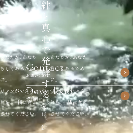
あなたが、あなた
あなたが、あなた
Contact
らしくあるため
らしくあるため
お問い合わせ
に。
に。
Download
リアンができるこ
リアンができるこ
資料請求
とを、一緒に考え
とを、一緒に考え
させてください。
させてください。