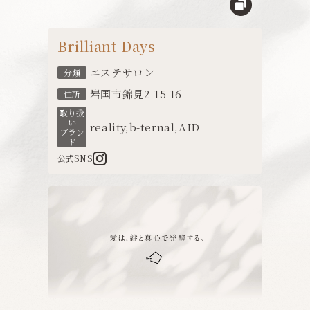
Brilliant Days
エステサロン
分類
岩国市錦見2-15-16
住所
取り扱
い
reality
,
b-ternal
,
AID
ブラン
ド
公式SNS