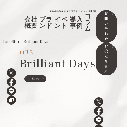
事業内容
取扱店舗
よくあるご質問
オンラインサロン
採用情報
お
コ
問
会社
ブラ
イベ
導入
ラ
い
概要
ンド
ント
事例
ム
合
わ
せ
Top
Store
Brilliant Days
お
役
山口県
立
Brilliant Days
ち
資
料
Menu