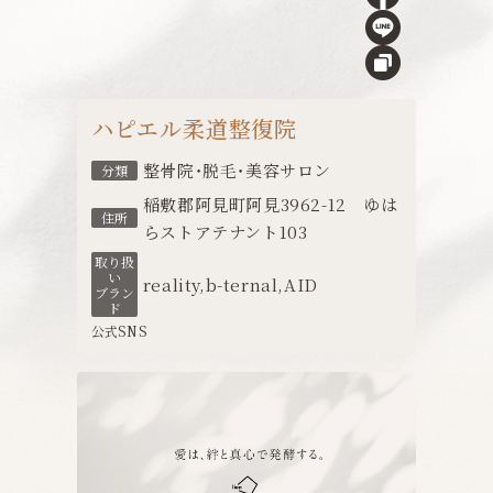
ハピエル柔道整復院
整骨院・脱毛・美容サロン
分類
稲敷郡阿見町阿見3962-12 ゆは
住所
らストアテナント103
取り扱
い
reality
,
b-ternal
,
AID
ブラン
ド
公式SNS