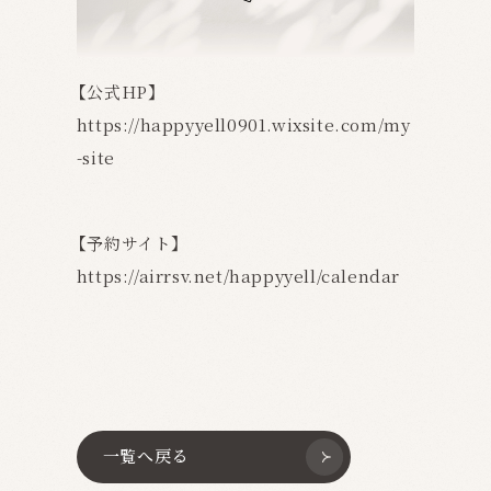
【公式HP】
https://happyyell0901.wixsite.com/my
-site
【予約サイト】
https://airrsv.net/happyyell/calendar
一覧へ戻る