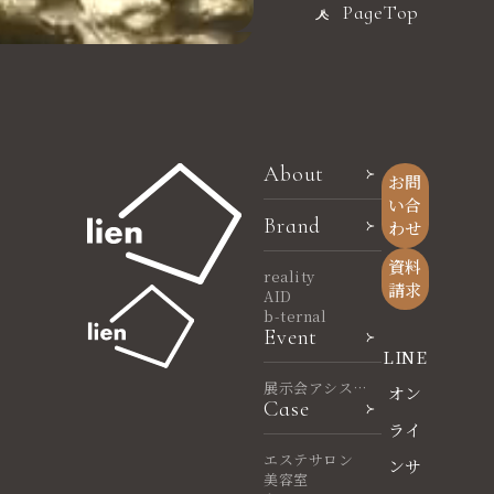
PageTop
About
お問
い合
Brand
わせ
資料
reality
請求
AID
b-ternal
Event
LINE
展示会アシスタ
オン
Case
ント
ライ
エステサロン
ンサ
美容室