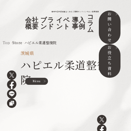
事業内容
取扱店舗
よくあるご質問
オンラインサロン
採用情報
お
コ
問
会社
ブラ
イベ
導入
ラ
い
概要
ンド
ント
事例
ム
合
わ
せ
Top
Store
ハピエル柔道整復院
お
役
茨城県
立
ハピエル柔道整復
ち
資
料
院
Menu