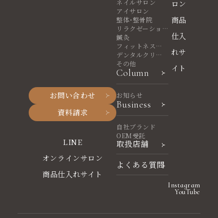
ネイルサロン
ロン
アイサロン
商品
整体・整骨院
リラクゼーショ
仕入
ンサロン
鍼灸
フィットネスヨ
れサ
ガ
デンタルクリニ
ック
その他
イト
Column
お問い合わせ
お知らせ
Business
資料請求
自社ブランド
OEM受託
LINE
取扱店舗
オンラインサロン
よくある質問
商品仕入れサイト
Instagram
YouTube