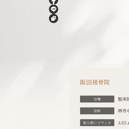
阪田接骨院
整体
分類
堺市中
住所
AID
,
取り扱い
ブランド