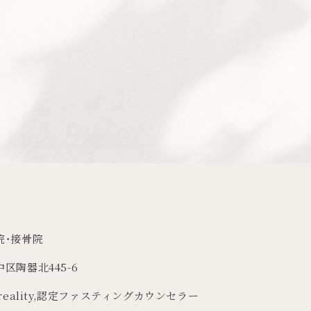
院・接骨院
区陶器北445-6
reality
,
認定ファスティングカウンセラー