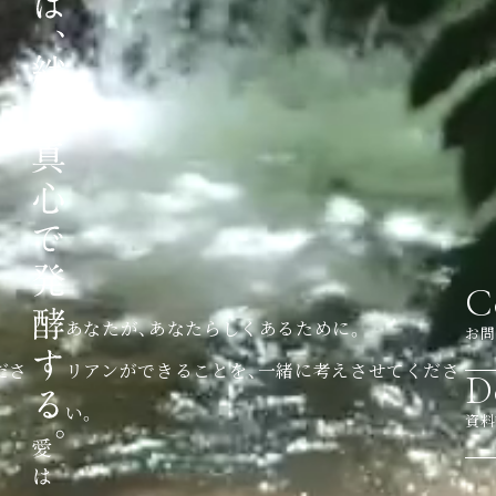
C
あなたが、あなたらしくあるために。
お問
ださ
リアンができることを、一緒に考えさせてくださ
D
い。
資料