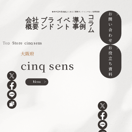
事業内容
取扱店舗
よくあるご質問
オンラインサロン
採用情報
お
コ
問
会社
ブラ
イベ
導入
ラ
い
概要
ンド
ント
事例
ム
合
わ
せ
Top
Store
cinq sens
お
役
大阪府
立
cinq sens
ち
資
料
Menu