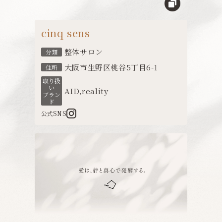
cinq sens
整体サロン
分類
大阪市生野区桃谷5丁目6-1
住所
取り扱
い
AID
,
reality
ブラン
ド
公式SNS