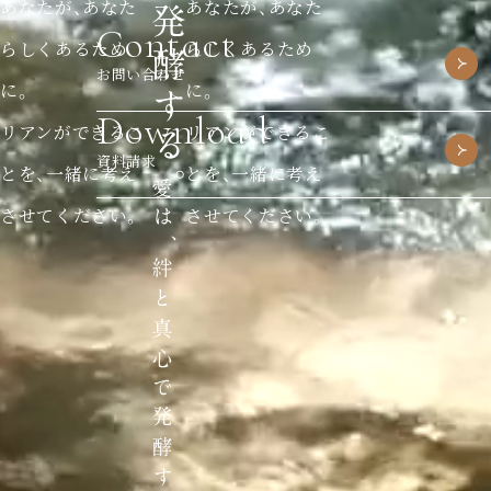
あなたが、あなた
あなたが、あなた
Contact
らしくあるため
らしくあるため
お問い合わせ
に。
に。
Download
リアンができるこ
リアンができるこ
資料請求
とを、一緒に考え
とを、一緒に考え
させてください。
させてください。