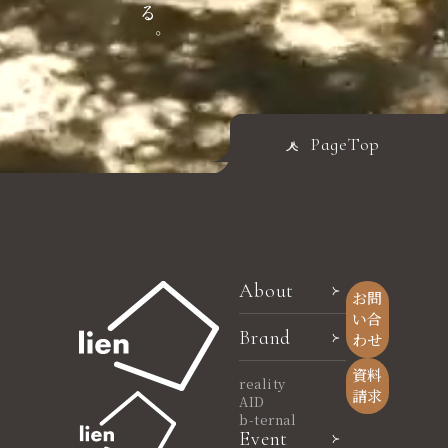
PageTop
About
お問
い合
Brand
わせ
資料
reality
請求
AID
b-ternal
Event