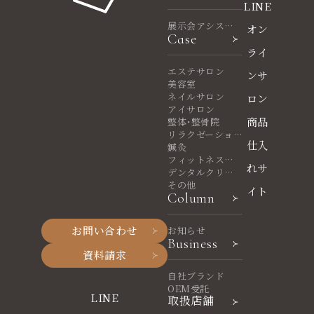
LINE
展示会アシスタ
オン
Case
ント
ライ
エステサロン
ンサ
美容室
ネイルサロン
ロン
アイサロン
商品
整体・整骨院
リラクゼーショ
仕入
ンサロン
鍼灸
フィットネスヨ
れサ
ガ
デンタルクリニ
ック
その他
イト
Column
お問い合わせ
お知らせ
Business
資料請求
自社ブランド
OEM受託
LINE
取扱店舗