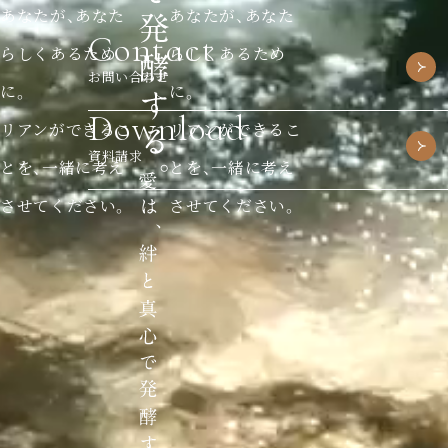
あなたが、あなた
あなたが、あなた
Contact
らしくあるため
らしくあるため
お問い合わせ
に。
に。
Download
リアンができるこ
リアンができるこ
資料請求
とを、一緒に考え
とを、一緒に考え
させてください。
させてください。