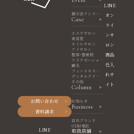
Event
LINE
展示会アシスタ
オン
Case
ント
ライ
エステサロン
ンサ
美容室
ネイルサロン
ロン
アイサロン
商品
整体・整骨院
リラクゼーショ
仕入
ンサロン
鍼灸
フィットネスヨ
れサ
ガ
デンタルクリニ
ック
その他
イト
Column
お問い合わせ
お知らせ
Business
資料請求
自社ブランド
OEM受託
LINE
取扱店舗