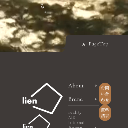
PageTop
About
お問
い合
Brand
わせ
資料
reality
請求
AID
b-ternal