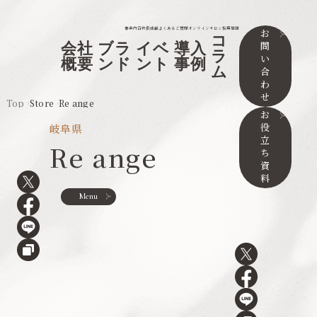
事業内容
取扱店舗
よくあるご質問
オンラインサロン
採用情報
お
コ
問
会社
ブラ
イベ
導入
ラ
い
概要
ンド
ント
事例
ム
合
わ
せ
Top
Store
Re ange
お
役
岐阜県
立
Re ange
ち
資
料
Menu