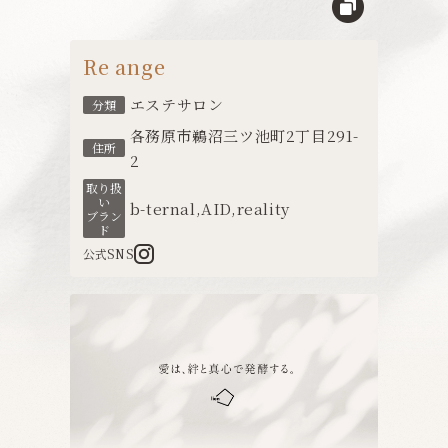
Re ange
エステサロン
分類
各務原市鵜沼三ツ池町2丁目291-
住所
2
取り扱
い
b-ternal
,
AID
,
reality
ブラン
ド
公式SNS