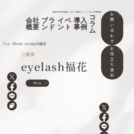
事業内容
取扱店舗
よくあるご質問
オンラインサロン
採用情報
お
コ
問
会社
ブラ
イベ
導入
ラ
い
概要
ンド
ント
事例
ム
合
わ
せ
Top
Store
eyelash福花
お
役
三重県
立
eyelash福花
ち
資
料
Menu