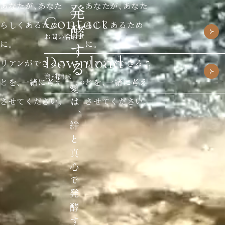
あなたが、あなた
あなたが、あなた
Contact
らしくあるため
らしくあるため
お問い合わせ
に。
に。
Download
リアンができるこ
リアンができるこ
資料請求
とを、一緒に考え
とを、一緒に考え
させてください。
させてください。