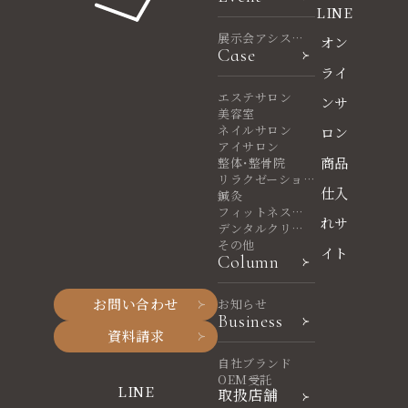
LINE
展示会アシスタ
オン
Case
ント
ライ
エステサロン
ンサ
美容室
ネイルサロン
ロン
アイサロン
商品
整体・整骨院
リラクゼーショ
仕入
ンサロン
鍼灸
フィットネスヨ
れサ
ガ
デンタルクリニ
ック
その他
イト
Column
お問い合わせ
お知らせ
Business
資料請求
自社ブランド
OEM受託
LINE
取扱店舗