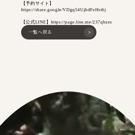
【予約サイト】
https://share.google/VDgq54UjhdFeHst6j
【公式LINE】https://page.line.me/237qbzes
一覧へ戻る