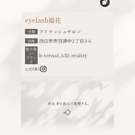
eyelash福花
アイラッシュサロン
分類
四日市市羽津中2丁目3-6
住所
取り扱
い
b-ternal
,
AID
,
reality
ブラン
ド
公式SNS