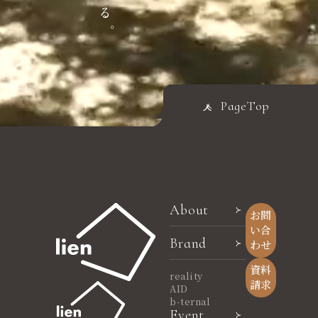
PageTop
About
お問
い合
Brand
わせ
資料
reality
請求
AID
b-ternal
Event