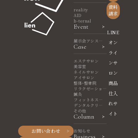
資料
reality
請求
AID
b-ternal
Event
LINE
展示会アシスタ
オン
Case
ント
ライ
エステサロン
ンサ
美容室
ネイルサロン
ロン
アイサロン
商品
整体・整骨院
リラクゼーショ
仕入
ンサロン
鍼灸
フィットネスヨ
れサ
ガ
デンタルクリニ
ック
その他
イト
Column
お問い合わせ
お知らせ
Business