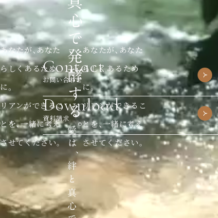
あなたが、あなた
あなたが、あなた
Contact
らしくあるため
らしくあるため
お問い合わせ
に。
に。
Download
リアンができるこ
リアンができるこ
資料請求
とを、一緒に考え
とを、一緒に考え
させてください。
させてください。