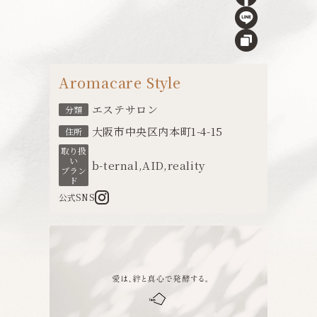
Aromacare Style
エステサロン
分類
大阪市中央区内本町1-4-15
住所
取り扱
い
b-ternal
,
AID
,
reality
ブラン
ド
公式SNS