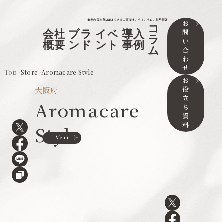
事業内容
取扱店舗
よくあるご質問
オンラインサロン
採用情報
お
コ
問
会社
ブラ
イベ
導入
ラ
い
概要
ンド
ント
事例
ム
合
わ
せ
Top
Store
Aromacare Style
お
役
大阪府
立
Aromacare
ち
資
料
Style
Menu