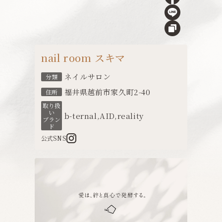
nail room スキマ
ネイルサロン
分類
福井県越前市家久町2-40
住所
取り扱
い
b-ternal
,
AID
,
reality
ブラン
ド
公式SNS