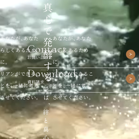
あなたが、あなた
あなたが、あなた
Contact
らしくあるため
らしくあるため
お問い合わせ
に。
に。
Download
リアンができるこ
リアンができるこ
資料請求
とを、一緒に考え
とを、一緒に考え
させてください。
させてください。