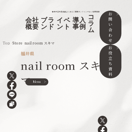
事業内容
取扱店舗
よくあるご質問
オンラインサロン
採用情報
お
コ
問
会社
ブラ
イベ
導入
ラ
い
概要
ンド
ント
事例
ム
合
わ
せ
Top
Store
nail room スキマ
お
役
福井県
立
nail room スキ
ち
資
料
マ
Menu