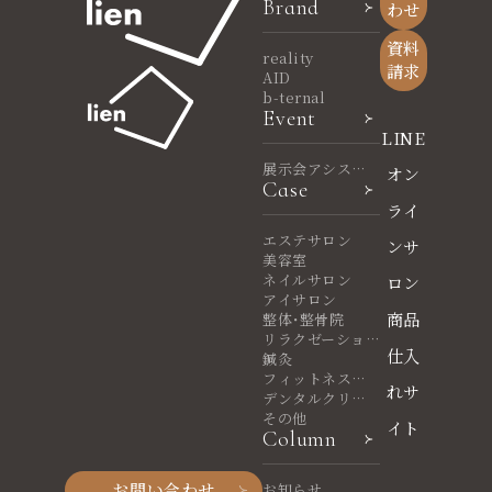
Brand
わせ
資料
reality
請求
AID
b-ternal
Event
LINE
展示会アシスタ
オン
Case
ント
ライ
エステサロン
ンサ
美容室
ネイルサロン
ロン
アイサロン
商品
整体・整骨院
リラクゼーショ
仕入
ンサロン
鍼灸
フィットネスヨ
れサ
ガ
デンタルクリニ
ック
その他
イト
Column
お問い合わせ
お知らせ