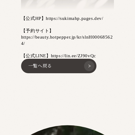
【公式HP】https://sukimahp.pages.dev/
【予約サイト】
https://beauty.hotpepper.jp/kr/slnH00068562
4/
【公式LINE】https://lin.ee/ZJ90vQc
一覧へ戻る