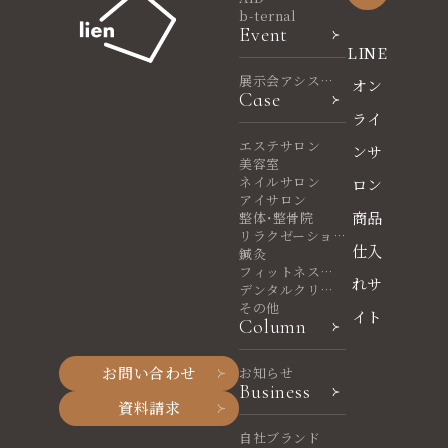
b-ternal
Event
LINE
展示会アシスタ
オン
Case
ント
ライ
エステサロン
ンサ
美容室
ネイルサロン
ロン
アイサロン
商品
整体・整骨院
リラクゼーショ
仕入
ンサロン
鍼灸
フィットネスヨ
れサ
ガ
デンタルクリニ
ック
その他
イト
Column
お問い合わせ
お知らせ
Business
資料請求
自社ブランド