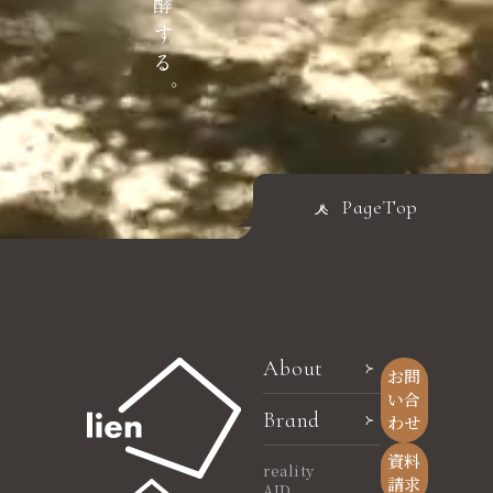
PageTop
About
お問
い合
Brand
わせ
資料
reality
請求
AID