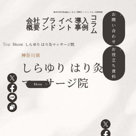
事業内容
取扱店舗
よくあるご質問
オンラインサロン
採用情報
お
コ
問
会社
ブラ
イベ
導入
ラ
い
概要
ンド
ント
事例
ム
合
わ
せ
Top
Store
しらゆり はり灸マッサージ院
お
役
神奈川県
立
しらゆり はり灸
ち
資
料
マッサージ院
Menu