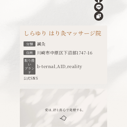
しらゆり はり灸マッサージ院
鍼灸
分類
川崎市中原区下沼部1747-16
住所
取り扱
い
b-ternal
,
AID
,
reality
ブラン
ド
公式SNS