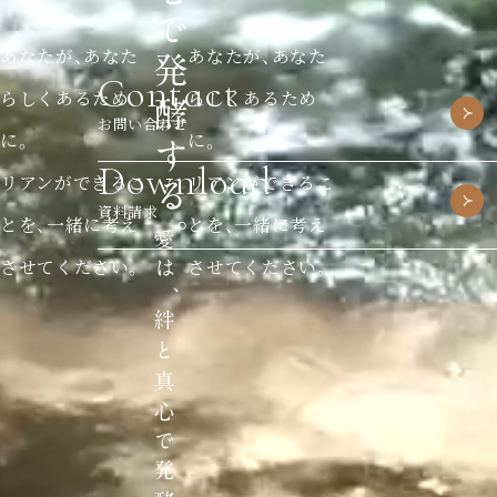
あなたが、あなた
あなたが、あなた
Contact
らしくあるため
らしくあるため
お問い合わせ
に。
に。
Download
リアンができるこ
リアンができるこ
資料請求
とを、一緒に考え
とを、一緒に考え
させてください。
させてください。