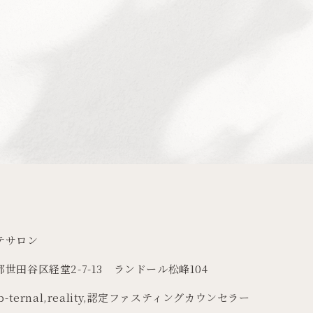
テサロン
世田谷区経堂2-7-13 ランドール松峰104
b-ternal
,
reality
,
認定ファスティングカウンセラー