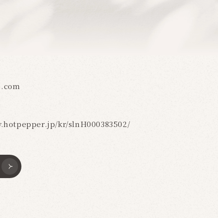
e.com
y.hotpepper.jp/kr/slnH000383502/