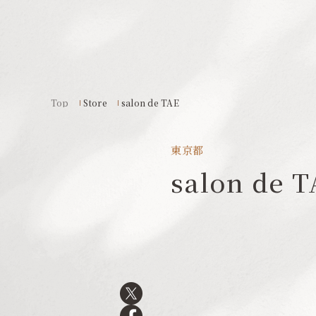
Top
Store
salon de TAE
東京都
salon de 