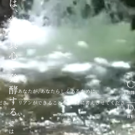
C
あなたが、あなたらしくあるために。
お問
ださ
リアンができることを、一緒に考えさせてくださ
D
い。
資料