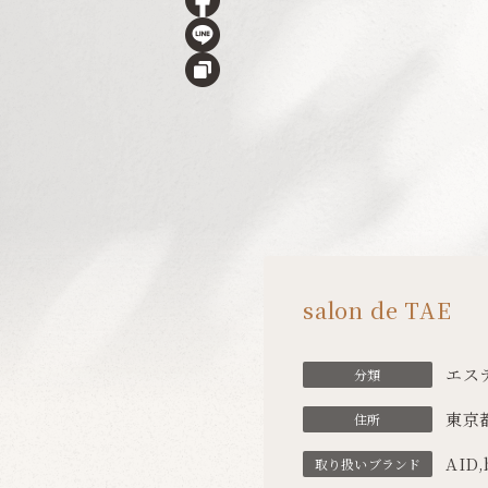
salon de TAE
エス
分類
東京都
住所
AID
,
取り扱い
ブランド