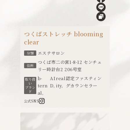
つくばストレッチ blooming
clear
エステサロン
分類
つくば市二の宮1-8-12 センチュ
住所
リー時計台2 206号室
b-
AI
real
認定ファスティン
取り扱
い
tern
D
,
ity
,
グカウンセラー
ブラン
ド
al
,
公式SNS