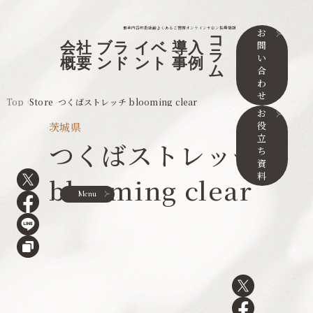
事業内容
取扱店舗
よくあるご質問
オンラインサロン
採用情報
お
コ
問
会社
ブラ
イベ
導入
ラ
い
概要
ンド
ント
事例
ム
合
わ
せ
Top
Store
つくばストレッチ blooming clear
お
役
茨城県
立
つくばストレッチ
ち
資
料
blooming clear
Menu