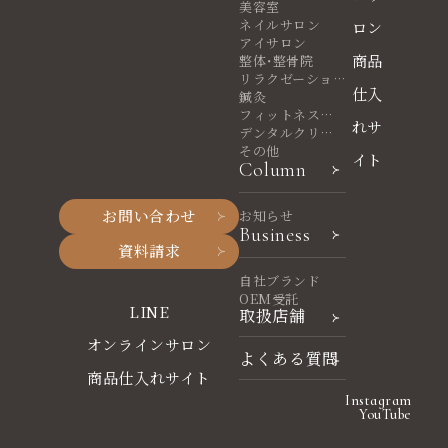
美容室
ネイルサロン
ロン
アイサロン
商品
整体・整骨院
リラクゼーショ
仕入
ンサロン
鍼灸
フィットネスヨ
れサ
ガ
デンタルクリニ
ック
その他
イト
Column
お問い合わせ
お知らせ
Business
資料請求
自社ブランド
OEM受託
LINE
取扱店舗
オンラインサロン
よくある質問
商品仕入れサイト
Instagram
YouTube