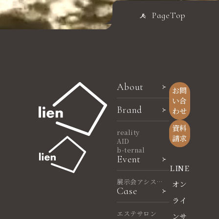
PageTop
About
お問
い合
Brand
わせ
資料
reality
請求
AID
b-ternal
Event
LINE
展示会アシスタ
オン
Case
ント
ライ
エステサロン
ンサ