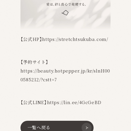
【公式HP】
https://stretchtsukuba.com/
【予約サイト】
https://beauty.hotpepper.jp/kr/slnH00
0585212/?cstt=7
【公式LINE】
https://lin.ee/4GcGeBD
一覧へ戻る