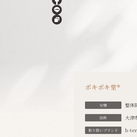
ポキポキ堂®︎
整体
分類
大津市
住所
b-te
取り扱い
ブランド