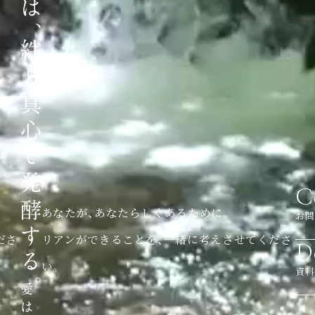
C
あなたが、あなたらしくあるために。
お問
ださ
リアンができることを、一緒に考えさせてくださ
D
い。
資料