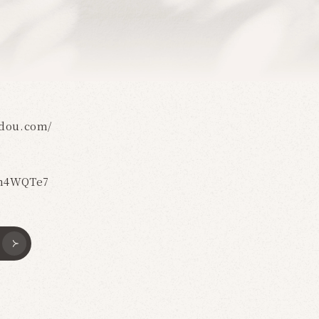
idou.com/
e/h4WQTe7