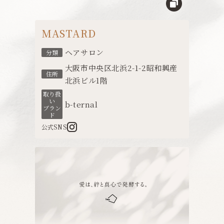
MASTARD
ヘアサロン
分類
大阪市中央区北浜2-1-2昭和興産
住所
北浜ビル1階
取り扱
い
b-ternal
ブラン
ド
公式SNS