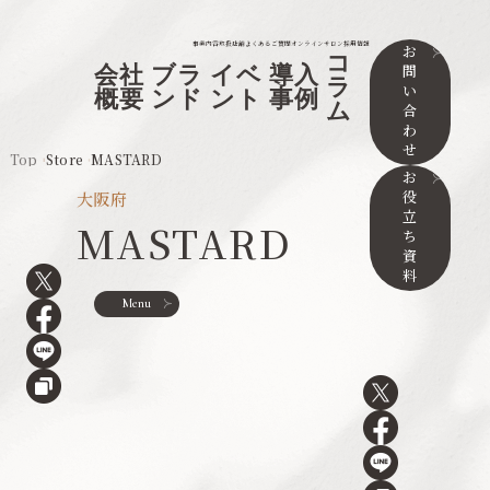
事業内容
取扱店舗
よくあるご質問
オンラインサロン
採用情報
お
コ
問
会社
ブラ
イベ
導入
ラ
い
概要
ンド
ント
事例
ム
合
わ
せ
Top
Store
MASTARD
お
役
大阪府
立
MASTARD
ち
資
料
Menu