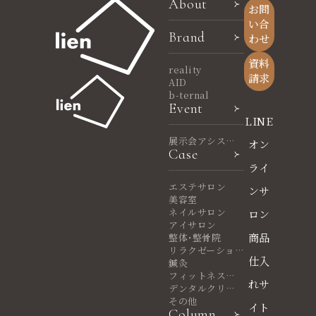
About
お問
い合
Brand
わせ
資料
reality
請求
AID
b-ternal
Event
LINE
展示会アシスタ
オン
Case
ント
ライ
エステサロン
ンサ
美容室
ネイルサロン
ロン
アイサロン
商品
整体・整骨院
リラクゼーショ
仕入
ンサロン
鍼灸
フィットネスヨ
れサ
ガ
デンタルクリニ
ック
その他
イト
Column