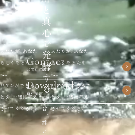
あなたが、あなた
あなたが、あなた
Contact
らしくあるため
らしくあるため
お問い合わせ
に。
に。
Download
リアンができるこ
リアンができるこ
資料請求
とを、一緒に考え
とを、一緒に考え
させてください。
させてください。