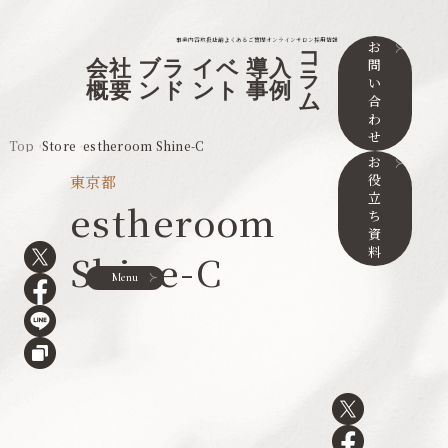
事業内容
取扱店舗
よくあるご質問
オンラインサロン
採用情報
お
コ
問
会社
ブラ
イベ
導入
ラ
い
概要
ンド
ント
事例
ム
合
わ
せ
Top
Store
estheroom Shine-C
お
役
東京都
立
estheroom
ち
資
料
Shine-C
Menu