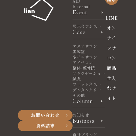
AID
b-ternal
Event
LINE
展示会アシスタ
オン
Case
ント
ライ
エステサロン
ンサ
美容室
ネイルサロン
ロン
アイサロン
商品
整体・整骨院
リラクゼーショ
仕入
ンサロン
鍼灸
フィットネスヨ
れサ
ガ
デンタルクリニ
ック
その他
イト
Column
お問い合わせ
お知らせ
Business
資料請求
自社ブランド