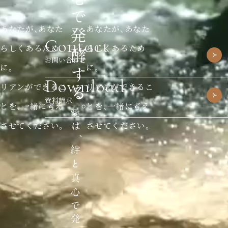
あなたが、あなた
あなたが、あなた
Contact
らしくあるため
らしくあるため
お問い合わせ
に。
に。
Download
リアンができるこ
リアンができるこ
資料請求
とを、一緒に考え
とを、一緒に考え
させてください。
させてください。