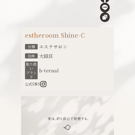
estheroom Shine-C
エステサロン
分類
大田区
住所
取り扱
い
b-ternal
ブラン
ド
公式SNS